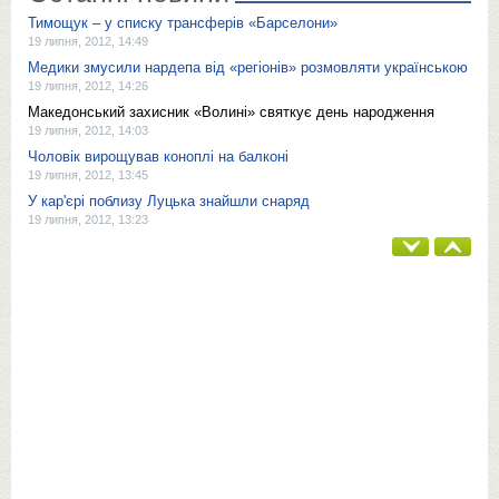
Тимощук – у списку трансферів «Барселони»
19 липня, 2012, 14:49
Медики змусили нардепа від «регіонів» розмовляти українською
19 липня, 2012, 14:26
Македонський захисник «Волині» святкує день народження
19 липня, 2012, 14:03
Чоловік вирощував коноплі на балконі
19 липня, 2012, 13:45
У кар'єрі поблизу Луцька знайшли снаряд
19 липня, 2012, 13:23