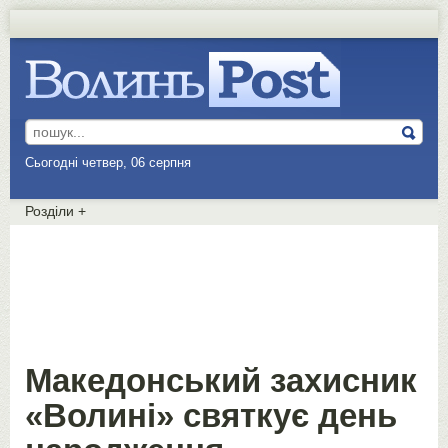
Сьогодні четвер, 06 серпня
Розділи
+
Македонський захисник
«Волині» святкує день