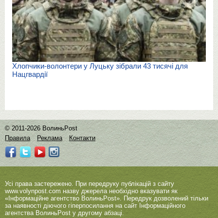
Хлопчики-волонтери у Луцьку зібрали 43 тисячі для
Нацгвардії
© 2011-2026 ВолиньPost
Правила
Реклама
Контакти
Усі права застережено. При передруку публікацій з сайту
www.volynpost.com
назву джерела необхідно вказувати як
«Інформаційне агентство ВолиньPost». Передрук дозволений тільки
за наявності діючого гіперпосилання на сайт Інформаційного
агентства ВолиньPost у другому абзаці.