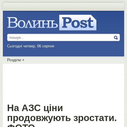
Сьогодні четвер, 06 серпня
Розділи
+
На АЗС ціни
продовжують зростати.