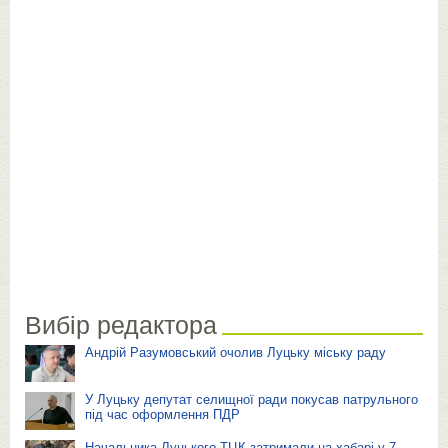
Вибір редактора
Андрій Разумовський очолив Луцьку міську раду
У Луцьку депутат селищної ради покусав патрульного
під час оформлення ПДР
Начальника Луцького ТЦК затримали на хабарі у 7