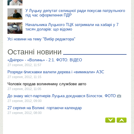
У Луцьку депутат селищної ради покусав патрульного
під час оформлення ПДР
Начальника Луцького ТЦК затримали на хабарі у 7
тисяч доларів: що відомо
Усі новини на тему "Вибір редактора"
Останні новини
«Дніпро» - «Волинь» - 2:1. ФОТО. ВІДЕО
27 серпня, 2012, 11:57
Розряди блискавки валили дерева і «вимикали» АЗС
27 серпня, 2012, 11:15
Чоловік продав волинянину службове авто
27 серпня, 2012, 11:05
До знаку міст-партнерів Луцька доєднався Білосток. ФОТО
27 серпня, 2012, 09:00
27 серпня на Волині: гортаючи календар
27 серпня, 2012, 08:00