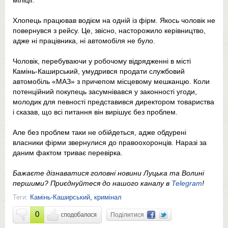
міліції.
Хлопець працював водієм на одній із фірм. Якось чоловік не
повернувся з рейсу. Це, звісно, насторожило керівництво,
адже ні працівника, ні автомобіля не було.
Чоловік, перебуваючи у робочому відрядженні в місті
Камінь-Каширський, умудрився продати службовий
автомобіль «МАЗ» з причепом місцевому мешканцю. Коли
потенційний покупець засумнівався у законності угоди,
молодик для певності представився директором товариства
і сказав, що всі питання він вирішує без проблем.
Але без проблем таки не обійдеться, адже обдурені
власники фірми звернулися до правоохоронців. Наразі за
даним фактом триває перевірка.
Бажаєте дізнаватися головні новини Луцька та Волині
першими? Приєднуйтеся до нашого каналу в
Telegram
!
Теги:
Камінь-Каширський
,
кримінал
0
Поділитися