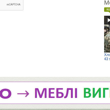
М
ві
Хло
43 