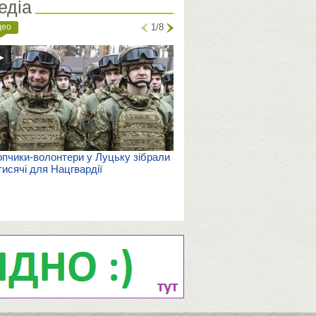
едіа
део
1/8
пчики-волонтери у Луцьку зібрали
тисячі для Нацгвардії