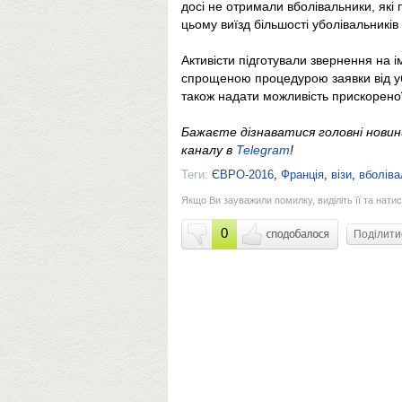
досі не отримали вболівальники, які
цьому виїзд більшості уболівальникі
Активісти підготували звернення на і
спрощеною процедурою заявки від убо
також надати можливість прискореної 
Бажаєте дізнаватися головні нови
каналу в
Telegram
!
Теги:
ЄВРО-2016
,
Франція
,
візи
,
вболіва
Якщо Ви зауважили помилку, виділіть її та натис
0
Поділит