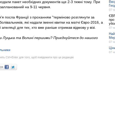
 подали пакет необхідних документів ще 2-3 тижні тому. При
Вво
Гео
в запланований на 9-11 червня.
07 ч
ЄВР
м'я посла Франції з проханням "терміново розглянути за
про
лівальників, які надали іменні квитки на матчі Євро-2016, а
убо
апеляції для тих, хто вже раніше отримав відмову у візі.
07 ч
Най
ни Луцька та Волині першими? Приєднуйтеся до нашого
Мер
07 ч
Цін
льники
07 ч
ніть Ctrl+Enter для того, щоб повідомити про це редакцію
ися