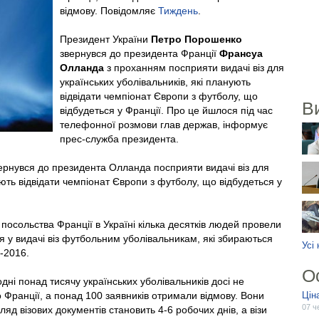
відмову. Повідомляє
Тиждень
.
Президент України
Петро Порошенко
звернувся до президента Франції
Франсуа
Олланда
з проханням посприяти видачі віз для
українських уболівальників, які планують
відвідати чемпіонат Європи з футболу, що
В
відбудеться у Франції. Про це йшлося під час
телефонної розмови глав держав, інформує
прес-служба президента.
ернувся до президента Олланда посприяти видачі віз для
ують відвідати чемпіонат Європи з футболу, що відбудеться у
 посольства Франції в Україні кілька десятків людей провели
я у видачі віз футбольним уболівальникам, які збираються
Усі
-2016.
О
одні понад тисячу українських уболівальників досі не
до Франції, а понад 100 заявників отримали відмову. Вони
Цін
07 ч
ляд візових документів становить 4-6 робочих днів, а візи