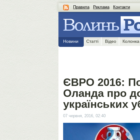
Правила
Реклама
Контакти
Новини
Статті
Відео
Колонка
ЄВРО 2016: П
Оланда про д
українських у
07 червня, 2016, 02:40