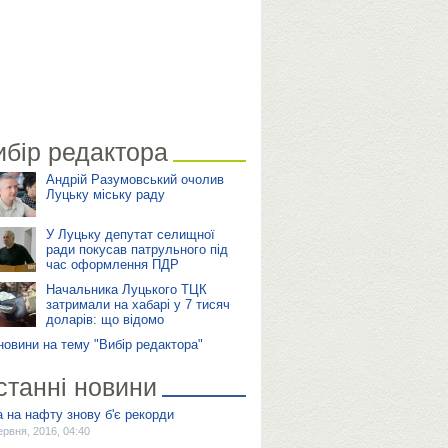
ибір редактора
Андрій Разумовський очолив
Луцьку міську раду
У Луцьку депутат селищної
ради покусав патрульного під
час оформлення ПДР
Начальника Луцького ТЦК
затримали на хабарі у 7 тисяч
доларів: що відомо
 новини на тему "Вибір редактора"
станні новини
а на нафту знову б'є рекорди
ервня, 2016, 04:40