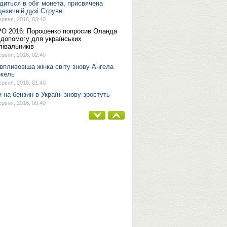
диться в обіг монета, присвячена
дезичній дузі Струве
ервня, 2016, 03:40
О 2016: Порошенко попросив Оланда
 допомогу для українських
лівальників
ервня, 2016, 02:40
впливовіша жінка світу знову Ангела
кель
ервня, 2016, 01:40
и на бензин в Україні знову зростуть
ервня, 2016, 00:40