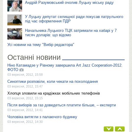
Андрій Разумовський очолив Луцьку міську раду
У Луцьку депутат селищної ради покусав патрульного
під час оформлення ПДР
Начальника Луцького ТЦК затримали на хабарі у 7
тисяч доларів: що відомо
Усі новини на тему "Вибір редактора"
Останні новини
Ніно Катамадзе у Рівному завершила Art Jazz Cooperation-2012.
ФОТО
03 вересня, 2012, 15:58
Синоптики розповіли, коли чекати на похолодання
03 вересня, 2012, 15:47
Хлопця зловили на крадіжках мобільних телефонів
03 вересня, 2012, 15:15
Після виборів за газ доведеться платити більше, – експерти
03 вересня, 2012, 14:41
Чоловіка витягли з палаючого будинку
03 вересня, 2012, 14:30