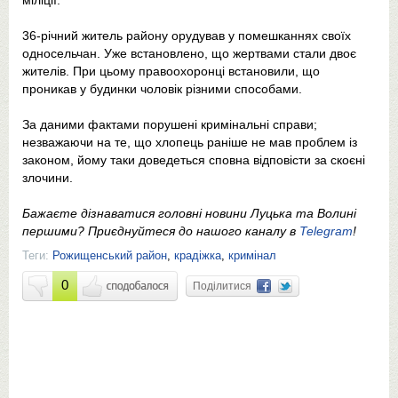
міліції.
36-річний житель району орудував у помешканнях своїх
односельчан. Уже встановлено, що жертвами стали двоє
жителів. При цьому правоохоронці встановили, що
проникав у будинки чоловік різними способами.
За даними фактами порушені кримінальні справи;
незважаючи на те, що хлопець раніше не мав проблем із
законом, йому таки доведеться сповна відповісти за скоєні
злочини.
Бажаєте дізнаватися головні новини Луцька та Волині
першими? Приєднуйтеся до нашого каналу в
Telegram
!
Теги:
Рожищенський район
,
крадіжка
,
кримінал
0
Поділитися