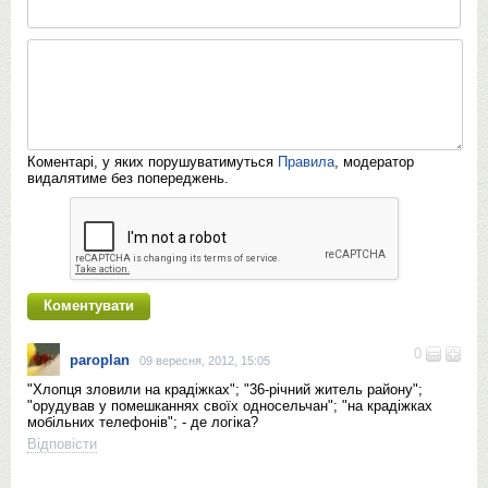
Коментарі, у яких порушуватимуться
Правила
, модератор
видалятиме без попереджень.
0
paroplan
09 вересня, 2012, 15:05
"Хлопця зловили на крадіжках"; "36-річний житель району";
"орудував у помешканнях своїх односельчан"; "на крадіжках
мобільних телефонів"; - де логіка?
Відповісти