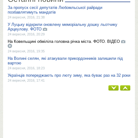
За пропуск сесії депутатів Любомльської райради
позбавлятимуть мандатів
24 вересня, 2016, 21:38
У Луцьку відкрили оновлену меморіальну дошку льотчику
Арцеулову. ФОТО
24 вересня, 2016, 20:29
На Ковельщині обміліла головна річка міста. ФОТО. ВІДЕО
24 вересня, 2016, 19:35
На Волині селян, які атакували прикордонників залишили під
вартою
24 вересня, 2016, 18:23
Українців попереджають про люту зиму, яка буває раз на 32 роки
24 вересня, 2016, 17:41