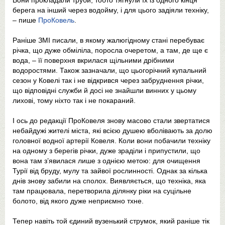
Вони прокладали труби, тобто тягнули їх із одного кінця
берега на інший через водойму, і для цього задіяли техніку,
– пише
ПроКовель
.
Раніше ЗМІ писали, в якому жалюгідному стані перебуває
річка, що дуже обміліла, поросла очеретом, а там, де ще є
вода, – її поверхня вкрилася щільними дрібними
водоростями. Також зазначали, що цьогорічний купальний
сезон у Ковелі так і не відкрився через забруднення річки,
що відповідні служби й досі не знайшли винних у цьому
лихові, тому ніхто так і не покараний.
І ось до редакції ПроКовеля знову масово стали звертатися
небайдужі жителі міста, які всією душею вболівають за долю
головної водної артерії Ковеля. Коли вони побачили техніку
на одному з берегів річки, дуже зраділи і припустили, що
вона там з’явилася лише з однією метою: для очищення
Турії від бруду, мулу та зайвої рослинності. Однак за кілька
днів знову забили на сполох. Виявляється, що техніка, яка
там працювала, перетворила ділянку ріки на суцільне
болото, від якого дуже неприємно тхне.
Тепер навіть той єдиний вузенький струмок, який раніше тік