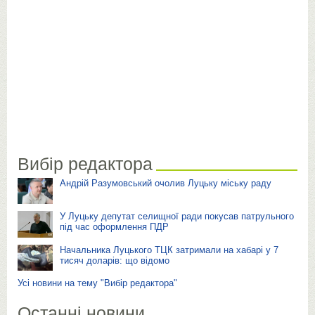
Вибір редактора
Андрій Разумовський очолив Луцьку міську раду
У Луцьку депутат селищної ради покусав патрульного
під час оформлення ПДР
Начальника Луцького ТЦК затримали на хабарі у 7
тисяч доларів: що відомо
Усі новини на тему "Вибір редактора"
Останні новини