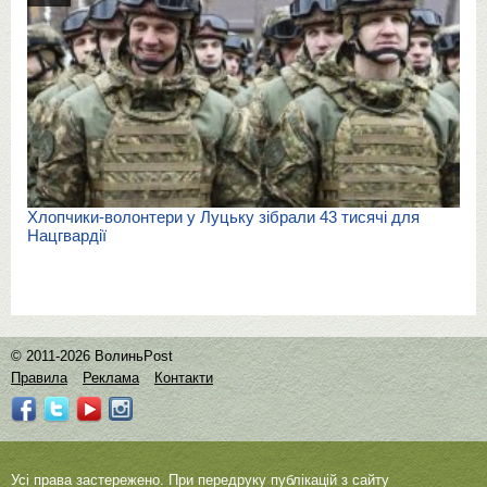
Хлопчики-волонтери у Луцьку зібрали 43 тисячі для
Нацгвардії
© 2011-2026 ВолиньPost
Правила
Реклама
Контакти
Усі права застережено. При передруку публікацій з сайту