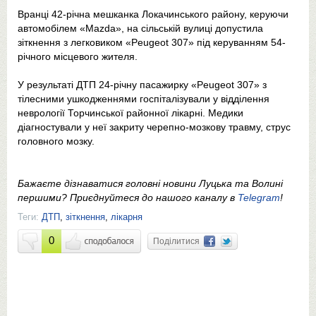
Вранці 42-річна мешканка Локачинського району, керуючи
автомобілем «Mazda», на сільській вулиці допустила
зіткнення з легковиком «Peugeot 307» під керуванням 54-
річного місцевого жителя.
У результаті ДТП 24-річну пасажирку «Peugeot 307» з
тілесними ушкодженнями госпіталізували у відділення
неврології Торчинської районної лікарні. Медики
діагностували у неї закриту черепно-мозкову травму, струс
головного мозку.
Бажаєте дізнаватися головні новини Луцька та Волині
першими? Приєднуйтеся до нашого каналу в
Telegram
!
Теги:
ДТП
,
зіткнення
,
лікарня
0
Поділитися