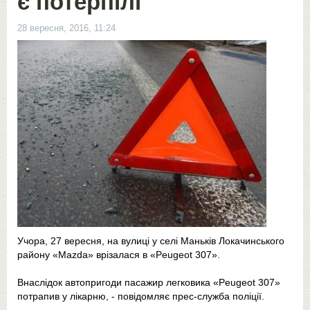
є потерпілі
28 вересня, 2016, 11:24
Учора, 27 вересня, на вулиці у селі Маньків Локачинського
району «Mazda» врізалася в «Peugeot 307».
Внаслідок автопригоди пасажир легковика «Peugeot 307»
потрапив у лікарню, - повідомляє прес-служба поліції.