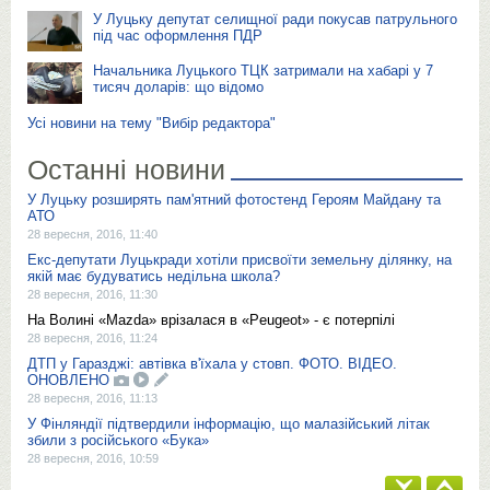
У Луцьку депутат селищної ради покусав патрульного
під час оформлення ПДР
Начальника Луцького ТЦК затримали на хабарі у 7
тисяч доларів: що відомо
Усі новини на тему "Вибір редактора"
Останні новини
У Луцьку розширять пам'ятний фотостенд Героям Майдану та
АТО
28 вересня, 2016, 11:40
Екс-депутати Луцькради хотіли присвоїти земельну ділянку, на
якій має будуватись недільна школа?
28 вересня, 2016, 11:30
На Волині «Mazda» врізалася в «Peugeot» - є потерпілі
28 вересня, 2016, 11:24
ДТП у Гаразджі: автівка в'їхала у стовп. ФОТО. ВІДЕО.
ОНОВЛЕНО
28 вересня, 2016, 11:13
У Фінляндії підтвердили інформацію, що малазійський літак
збили з російського «Бука»
28 вересня, 2016, 10:59