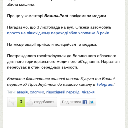
збила машина.
Про це у коментарі
ВолиньPost
повідомили медики.
Нагадаємо, що 3 листопада на вул. Огієнка автомобіль
просто на пішохідному переході збив хлопчика 8 років
.
На місце аварії приїхали поліцейські та медики.
Постраждалого госпіталізували до Волинського обласного
дитячого територіального медичного об'єднання. Наразі він
перебуває в стані середньої важкості.
Бажаєте дізнаватися головні новини Луцька та Волині
першими? Приєднуйтеся до нашого каналу в
Telegram
!
Теги:
аварія
,
хлопчик
,
пішохідний перехід
,
лікарня
0
Поділитися