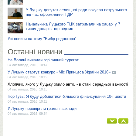
У Луцьку депутат селищної ради покусав патрульного
під час оформлення ПДР
Начальника Луцького ТЦК затримали на хабарі у 7
тисяч доларів: що відомо
Усі новини на тему "Вибір редактора"
Останні новини
На Волині виявили горілчаний сурогат
04 листопада, 2016, 10:47
У Луцьку стартує конкурс «Міс Принцеса України 2016»
04 листопада, 2016, 10:19
Хлопчик, якого у Луцьку збило авто, - в стані середньої важкості
04 листопада, 2016, 10:15
Ігор Гузь: Я буду добиватися більшого фінансування 10-ї шахти
04 листопада, 2016, 10:11
У Луцьку перевіряли гральні заклади
04 листопада, 2016, 09:54