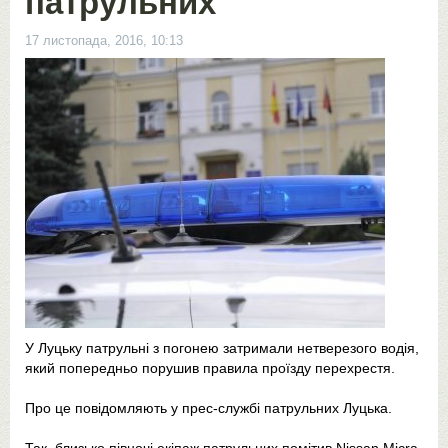
патрульних
17 листопада, 2016, 10:13
У Луцьку патрульні з погонею затримали нетверезого водія,
який попередньо порушив правила проїзду перехрестя.
Про це повідомляють у прес-службі патрульних Луцька.