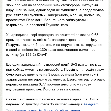
Так, близько півночі екіпаж патрульних помітив Nissan Micra,
який проїхав на заборонний знак світлофора. Патрульні
вирушили за ним, однак водій не зупинявся, а продовжував
рух. Утікав він вулицями Набережною, Франка, Шевченка,
проспектом Перемоги. Врешті, його заблокували і
затримали на проспекті Грушевського.
У наркодиспансері перевірка на алкотесті показала 0,68
проміле, також чоловік забажав здати кров на перевірку.
Патрульні склали 2 протоколи на порушника: за керування
в стані сп’яніння (ст. 130) та за невиконання вимог про
зупинку (ст. 122-2) КУпАП.
Ще один затриманий нетверезий водій ВАЗ взагалі не мав
при собі документів на автомобіль. Посвідчення водія також
було раніше вилучене на 3 роки, оскільки його вже тричі
затримували нетверезим за кермом. Цього, четвертого разу,
перевірка показала 0,77 проміле алкоголю – і знову
відповідний протокол. Його авто евакуювали.
Бажаєте дізнаватися головні новини Луцька та Волині
першими? Приєднуйтеся до нашого каналу в
Telegram
!
Теги:
патрульна поліція
,
Луцьк
,
п'яний за кермом