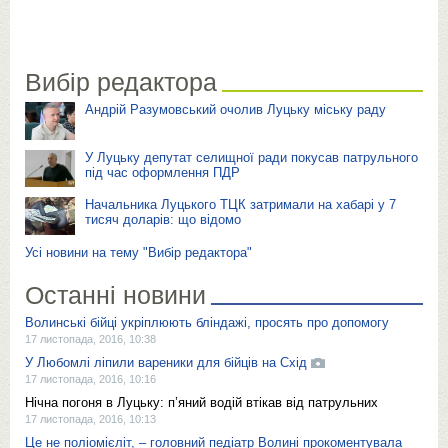
Вибір редактора
Андрій Разумовський очолив Луцьку міську раду
У Луцьку депутат селищної ради покусав патрульного
під час оформлення ПДР
Начальника Луцького ТЦК затримали на хабарі у 7
тисяч доларів: що відомо
Усі новини на тему "Вибір редактора"
Останні новини
Волинські бійці укріплюють бліндажі, просять про допомогу
17 листопада, 2016, 10:38
У Любомлі ліпили вареники для бійців на Схід
17 листопада, 2016, 10:16
Нічна погоня в Луцьку: п’яний водій втікав від патрульних
17 листопада, 2016, 10:13
Це не поліомієліт, ‒ головний педіатр Волині прокоментувала