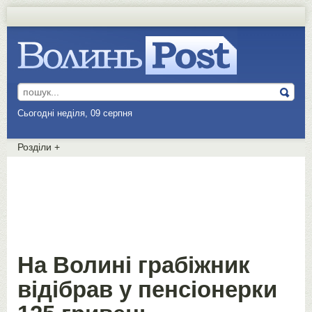
Сьогодні неділя, 09 серпня
Розділи
+
На Волині грабіжник
відібрав у пенсіонерки