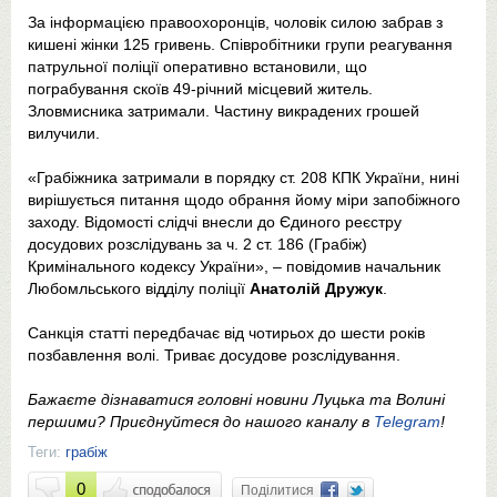
За інформацією правоохоронців, чоловік силою забрав з
кишені жінки 125 гривень. Співробітники групи реагування
патрульної поліції оперативно встановили, що
пограбування скоїв 49-річний місцевий житель.
Зловмисника затримали. Частину викрадених грошей
вилучили.
«Грабіжника затримали в порядку ст. 208 КПК України, нині
вирішується питання щодо обрання йому міри запобіжного
заходу. Відомості слідчі внесли до Єдиного реєстру
досудових розслідувань за ч. 2 ст. 186 (Грабіж)
Кримінального кодексу України», – повідомив начальник
Любомльського відділу поліції
Анатолій Дружук
.
Санкція статті передбачає від чотирьох до шести років
позбавлення волі. Триває досудове розслідування.
Бажаєте дізнаватися головні новини Луцька та Волині
першими? Приєднуйтеся до нашого каналу в
Telegram
!
Теги:
грабіж
0
Поділитися