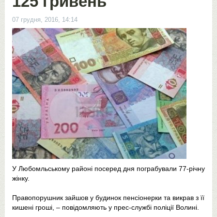
125 гривень
07 грудня, 2016, 14:14
У Любомльському районі посеред дня пограбували 77-річну
жінку.
Правопорушник зайшов у будинок пенсіонерки та викрав з її
кишені гроші, – повідомляють у прес-службі поліції Волині.