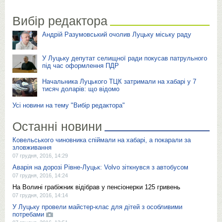
Вибір редактора
Андрій Разумовський очолив Луцьку міську раду
У Луцьку депутат селищної ради покусав патрульного
під час оформлення ПДР
Начальника Луцького ТЦК затримали на хабарі у 7
тисяч доларів: що відомо
Усі новини на тему "Вибір редактора"
Останні новини
Ковельського чиновника спіймали на хабарі, а покарали за
зловживання
07 грудня, 2016, 14:29
Аварія на дорозі Рівне-Луцьк: Volvo зіткнувся з автобусом
07 грудня, 2016, 14:24
На Волині грабіжник відібрав у пенсіонерки 125 гривень
07 грудня, 2016, 14:14
У Луцьку провели майстер-клас для дітей з особливими
потребами