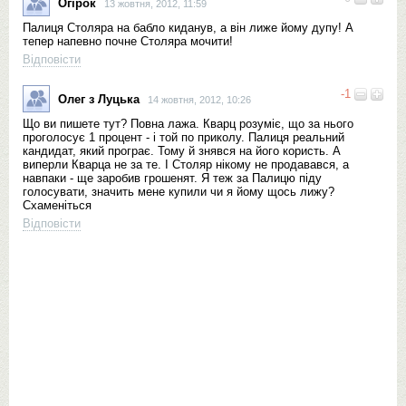
Огірок
13 жовтня, 2012, 11:59
Палиця Столяра на бабло киданув, а він лиже йому дупу! А
тепер напевно почне Столяра мочити!
Відповісти
-1
Олег з Луцька
14 жовтня, 2012, 10:26
Що ви пишете тут? Повна лажа. Кварц розуміє, що за нього
проголосує 1 процент - і той по приколу. Палиця реальний
кандидат, який програє. Тому й знявся на його користь. А
виперли Кварца не за те. І Столяр нікому не продавався, а
навпаки - ще заробив грошенят. Я теж за Палицю піду
голосувати, значить мене купили чи я йому щось лижу?
Схаменіться
Відповісти