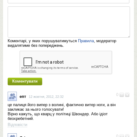
Коментарі, у яких порушуватимуться
Правила
, модератор
видалятиме без попереджень.
0
епт
12 жовтня, 2012, 22:32
це палиця його випер з волині, фактично витер ноги, а він
закликає за нього голосувати!
Вірно кажуть, що кварц у політиці Швондер. Або ідіот
безхребетний.
Відповісти
0