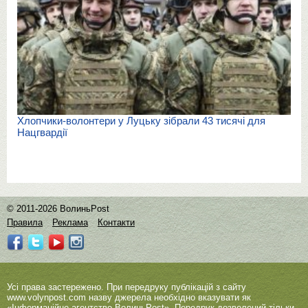
Хлопчики-волонтери у Луцьку зібрали 43 тисячі для
Нацгвардії
© 2011-2026 ВолиньPost
Правила
Реклама
Контакти
Усі права застережено. При передруку публікацій з сайту
www.volynpost.com
назву джерела необхідно вказувати як
«Інформаційне агентство ВолиньPost». Передрук дозволений тільки