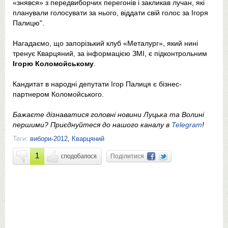
«знявся» з передвиборчих перегонів і закликав лучан, які
планували голосувати за нього, віддати свій голос за Ігоря
Палицю".
Нагадаємо, що запорізький клуб «Металург», який нині
тренує Кварцяний, за інформацією ЗМІ, є підконтрольним
Ігорю Коломойському
.
Кандитат в народні депутати Ігор Палиця є бізнес-
партнером Коломойського.
Бажаєте дізнаватися головні новини Луцька та Волині
першими? Приєднуйтеся до нашого каналу в
Telegram
!
Теги:
вибори-2012
,
Кварцяний
1
Поділитися