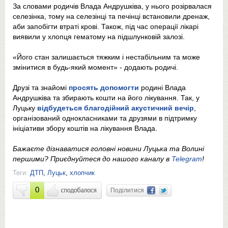
За словами родичів Влада Андрушківа, у нього розірвалася
селезінка, тому на селезінці та печінці встановили дренаж,
аби запобігти втраті крові. Також, під час операції лікарі
виявили у хлопця гематому на підшлунковій залозі.
«Його стан залишається тяжким і нестабільним та може
змінитися в будь-який момент» - додають родичі.
Друзі та знайомі
просять допомогти
родині Влада
Андрушківа та збирають кошти на його лікування. Так, у
Луцьку
відбудеться благодійний акустичний вечір
,
організований однокласниками та друзями в підтримку
ініціативи збору коштів на лікування Влада.
Бажаєте дізнаватися головні новини Луцька та Волині
першими? Приєднуйтеся до нашого каналу в
Telegram
!
Теги:
ДТП
,
Луцьк
,
хлопчик
0
Поділитися