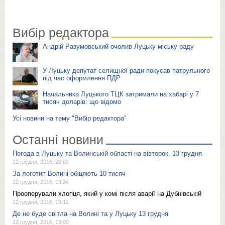
Вибір редактора
Андрій Разумовський очолив Луцьку міську раду
У Луцьку депутат селищної ради покусав патрульного
під час оформлення ПДР
Начальника Луцького ТЦК затримали на хабарі у 7
тисяч доларів: що відомо
Усі новини на тему "Вибір редактора"
Останні новини
Погода в Луцьку та Волинській області на вівторок, 13 грудня
12 грудня, 2016, 20:00
За логотип Волині обіцяють 10 тисяч
12 грудня, 2016, 19:24
Прооперували хлопця, який у комі після аварії на Дубнівській
12 грудня, 2016, 19:12
Де не буде світла на Волині та у Луцьку 13 грудня
12 грудня, 2016, 19:00