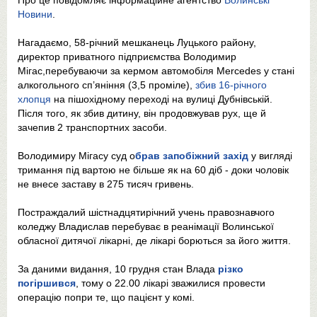
Про це повідомляє інформаційне агентство
Волинські
Новини
.
Нагадаємо, 58-річний мешканець Луцького району,
директор приватного підприємства Володимир
Мігас,перебуваючи за кермом автомобіля Mercedes у стані
алкогольного сп’яніння (3,5 проміле),
збив 16-річного
хлопця
на пішохідному переході на вулиці Дубнівській.
Після того, як збив дитину, він продовжував рух, ще й
зачепив 2 транспортних засоби.
Володимиру Мігасу суд о
брав запобіжний захід
у вигляді
тримання під вартою не більше як на 60 діб - доки чоловік
не внесе заставу в 275 тисяч гривень.
Постраждалий шістнадцятирічний учень правознавчого
коледжу Владислав перебуває в реанімації Волинської
обласної дитячої лікарні, де лікарі борються за його життя.
За даними видання, 10 грудня стан Влада
різко
погіршився
, тому о 22.00 лікарі зважилися провести
операцію попри те, що пацієнт у комі.