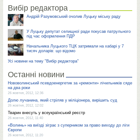
Вибір редактора
Андрій Разумовський очолив Луцьку міську раду
У Луцьку депутат селищної ради покусав патрульного
під час оформлення ПДР
Начальника Луцького ТЦК затримали на хабарі у 7
тисяч доларів: що відомо
Усі новини на тему "Вибір редактора"
Останні новини
Нововолинський псевдоенергетик за «ремонти» лічильників сяде
на два роки
26 жовтня, 2012, 12:36
Долю лучанина, який стріляв у міліціонера, вирішить суд
26 жовтня, 2012, 12:02
Тварин внесуть у всеукраїнський реєстр
26 жовтня, 2012, 11:40
«Волинь» на виїзді зіграє з суперником за право виходу до ліги
Європи
26 жовтня, 2012, 11:20