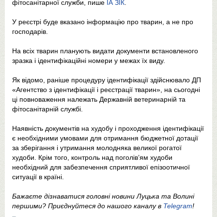
фітосанітарної служби, пише
ІА ЗІК
.
У реєстрі буде вказано інформацію про тварин, а не про
господарів.
На всіх тварин планують видати документи встановленого
зразка і ідентифікаційні номери у межах їх виду.
Як відомо, раніше процедуру ідентифікації здійснювало ДП
«Агентство з ідентифікації і реєстрації тварин», на сьогодні
ці повноваження належать Державній ветеринарній та
фітосанітарній службі.
Наявність документів на худобу і проходження ідентифікації
є необхідними умовами для отримання бюджетної дотації
за зберігання і утримання молодняка великої рогатої
худоби. Крім того, контроль над поголів’ям худоби
необхідний для забезпечення сприятливої епізоотичної
ситуації в країні.
Бажаєте дізнаватися головні новини Луцька та Волині
першими? Приєднуйтеся до нашого каналу в
Telegram
!