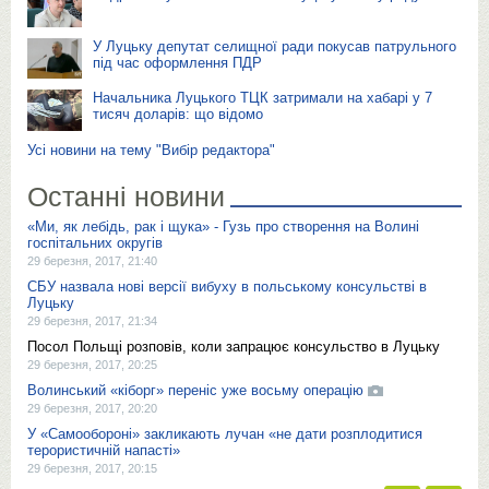
У Луцьку депутат селищної ради покусав патрульного
під час оформлення ПДР
Начальника Луцького ТЦК затримали на хабарі у 7
тисяч доларів: що відомо
Усі новини на тему "Вибір редактора"
Останні новини
«Ми, як лебідь, рак і щука» - Гузь про створення на Волині
госпітальних округів
29 березня, 2017, 21:40
СБУ назвала нові версії вибуху в польському консульстві в
Луцьку
29 березня, 2017, 21:34
Посол Польщі розповів, коли запрацює консульство в Луцьку
29 березня, 2017, 20:25
Волинський «кіборг» переніс уже восьму операцію
29 березня, 2017, 20:20
У «Самообороні» закликають лучан «не дати розплодитися
терористичній напасті»
29 березня, 2017, 20:15