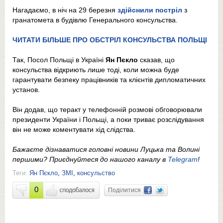
Нагадаємо, в ніч на 29 березня
здійснили постріл
з
гранатомета в будівлю Генерального консульства.
ЧИТАТИ БІЛЬШЕ ПРО ОБСТРІЛ КОНСУЛЬСТВА ПОЛЬЩІ
Так, Посол Польщі в Україні
Ян Пєкло
сказав, що
консульства відкриють лише тоді, коли можна буде
гарантувати безпеку працівників та клієнтів дипломатичних
установ.
Він додав, що теракт у телефонній розмові обговорювали
президенти України і Польщі, а поки триває розслідування
він не може коментувати хід слідства.
Бажаєте дізнаватися головні новини Луцька та Волині
першими? Приєднуйтеся до нашого каналу в
Telegram
!
Теги:
Ян Пєкло
,
ЗМІ
,
консульство
0
Поділитися