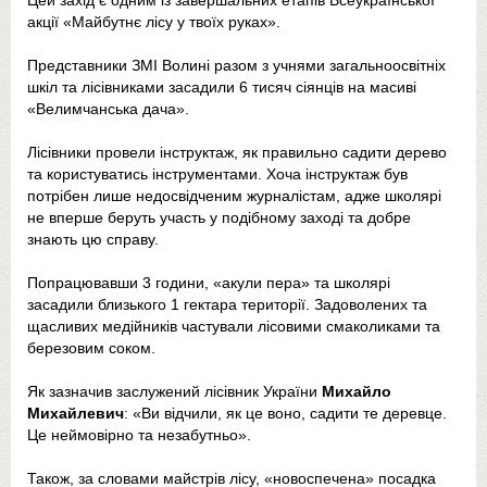
Цей захід є одним із завершальних етапів Всеукраїнської
акції «Майбутнє лісу у твоїх руках».
Представники ЗМІ Волині разом з учнями загальноосвітніх
шкіл та лісівниками засадили 6 тисяч сіянців на масиві
«Велимчанська дача».
Лісівники провели інструктаж, як правильно садити дерево
та користуватись інструментами. Хоча інструктаж був
потрібен лише недосвідченим журналістам, адже школярі
не вперше беруть участь у подібному заході та добре
знають цю справу.
Попрацювавши 3 години, «акули пера» та школярі
засадили близького 1 гектара території. Задоволених та
щасливих медійників частували лісовими смаколиками та
березовим соком.
Як зазначив заслужений лісівник України
Михайло
Михайлевич
: «Ви відчили, як це воно, садити те деревце.
Це неймовірно та незабутньо».
Також, за словами майстрів лісу, «новоспечена» посадка