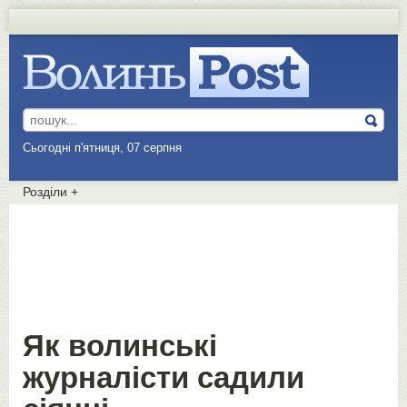
Сьогодні п'ятниця, 07 серпня
Розділи
+
Як волинські
журналісти садили