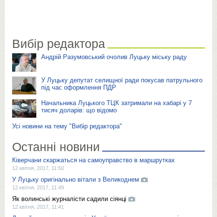
Вибір редактора
Андрій Разумовський очолив Луцьку міську раду
У Луцьку депутат селищної ради покусав патрульного
під час оформлення ПДР
Начальника Луцького ТЦК затримали на хабарі у 7
тисяч доларів: що відомо
Усі новини на тему "Вибір редактора"
Останні новини
Ківерчани скаржаться на самоуправство в маршрутках
12 квітня, 2017, 11:50
У Луцьку оригінально вітали з Великоднем
12 квітня, 2017, 11:49
Як волинські журналісти садили сіянці
12 квітня, 2017, 11:41