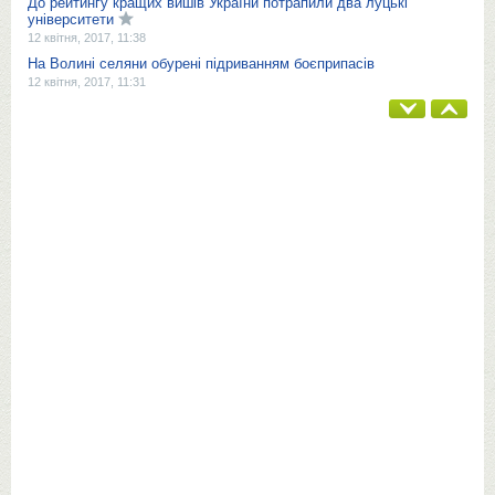
До рейтингу кращих вишів України потрапили два луцькі
університети
12 квітня, 2017, 11:38
На Волині селяни обурені підриванням боєприпасів
12 квітня, 2017, 11:31