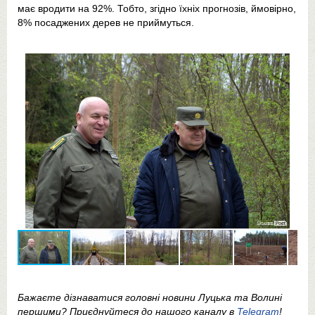
має вродити на 92%. Тобто, згідно їхніх прогнозів, ймовірно,
8% посаджених дерев не приймуться.
Бажаєте дізнаватися головні новини Луцька та Волині
першими? Приєднуйтеся до нашого каналу в
Telegram
!