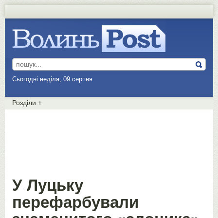
Сьогодні неділя, 09 серпня
Розділи
+
У Луцьку
перефарбували