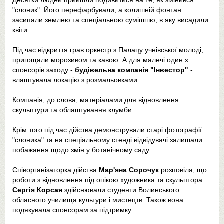
Десятки людей прийшли подивитися на те, як змінився
"слоник". Його перефарбували, а колишній фонтан
засипали землею та спеціальною сумішшю, в яку висадили
квіти.
Під час відкриття грав оркестр з Палацу учнівської молоді,
пригощали морозивом та кавою. А для малечі один з
спонсорів заходу -
будівельна компанія "Інвестор"
-
влаштувала локацію з розмальовками.
Компанія, до слова, матеріалами для відновлення
скульптури та облаштування клумби.
Крім того під час дійства демонстрували старі фотографії
"слоника" та на спеціальному стенді відвідувачі залишали
побажання щодо змін у ботанічному саду.
Співорганізаторка дійства
Мар'яна Сорочук
розповіла, що
роботи з відновлення під опікою художника та скульптора
Сергія Корсая
здійснювали студенти Волинського
обласного училища культури і мистецтв. Також вона
подякувала спонсорам за підтримку.