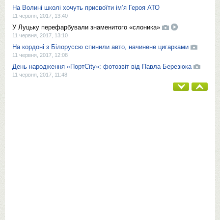
На Волині школі хочуть присвоїти ім’я Героя АТО
11 червня, 2017, 13:40
У Луцьку перефарбували знаменитого «слоника»
11 червня, 2017, 13:10
На кордоні з Білоруссю спинили авто, начинене цигарками
11 червня, 2017, 12:08
День народження «ПортCity»: фотозвіт від Павла Березюка
11 червня, 2017, 11:48