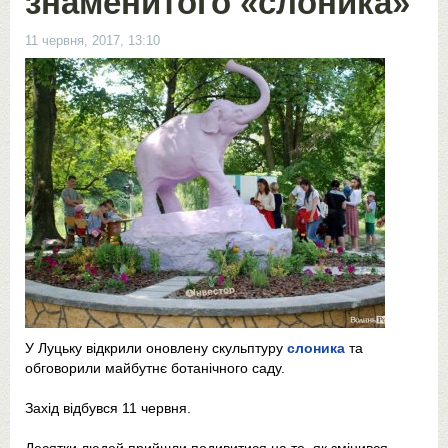
знаменитого «слоника»
11 червня, 2017, 13:10
У Луцьку відкрили оновлену скульптуру
слоника
та
обговорили майбутнє ботанічного саду.
Захід відбувся 11 червня.