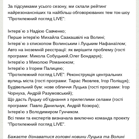
За підсумками усього сезону, ми склали рейтинг
найрезонансніших та найбільш обговорюваних тем ток-шоу
"Протилежний погляд LIVE":
Інтерв`ю з Надією Савченко;
Перше інтерв'ю Михайла Саакашвілі на Волині;
Інтерв`ю з єпископом Волинським і Луцьким Нафанаїлом;
Авто на іноземній реєстрації: як вирішити проблему (гості
програми: Микола Собуцький,Олег Бондарук);
Інтерв'ю з Миколою Романюком;
Інтерв'ю з Ігорем Палицею;
"Протилежний погляд LIVE": Реконструкція центральних
вулиць міста (гості програми: Тарас Яковлев, Ігор Поліщук);
Будівельний бум: нове обличчя Луцька (гості програми: Ігор
Чорнуха, Андрій Разумовський);
Що дасть Луцьку об'єднання з прилеглими селами (гості
програми: Павло Данильчук, Андрій Козюра);
Інтерв'ю з Володимиром Гунчиком.
Всі теми та експертів визначала виключно команда проекту
"Протилежний погляд LIVE".
Бажаєте дізнаватися головні новини Луцька та Волині