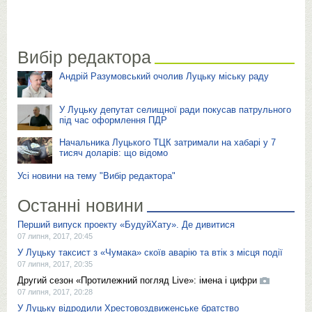
Вибір редактора
Андрій Разумовський очолив Луцьку міську раду
У Луцьку депутат селищної ради покусав патрульного
під час оформлення ПДР
Начальника Луцького ТЦК затримали на хабарі у 7
тисяч доларів: що відомо
Усі новини на тему "Вибір редактора"
Останні новини
Перший випуск проекту «БудуйХату». Де дивитися
07 липня, 2017, 20:45
У Луцьку таксист з «Чумака» скоїв аварію та втік з місця події
07 липня, 2017, 20:35
Другий сезон «Протилежний погляд Live»: імена і цифри
07 липня, 2017, 20:28
У Луцьку відродили Хрестовоздвиженське братство