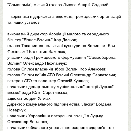
"Самопоміч", міський голова Львова Андрій Садовий;
– керівники підприємств, відомств, громадських організацій
та інших установ:
виконавчий директор Асоціації малого та середнього
бізнесу "Бізнес-Волинь" Ігор Дильов;
голова Товариства польської культури на Волині ім. Єви
Фелінської Валентин Ваколюк;
учасник ради Громадського формування "Самооборона
Волині" Олександр Ніколайчук;
голова Спілки власників зброї Волині Ігор Алексєєв;
голова Спілки воїнів АТО Волині Олександр Серватович;
ветеран АТО та волонтер Олексій Кушнєр;
начальник департаменту муніципальної поліції Луцької
міської ради Юлія Сиротинська;
адвокат Богдан Ульчак;
директор комунального підприємства "Ласка" Богдана
Новарчук;
начальник Управління патрульної поліції в Луцьку
Олександр Вовченко;
начальник обласного управління охорони здоров'я Ігор