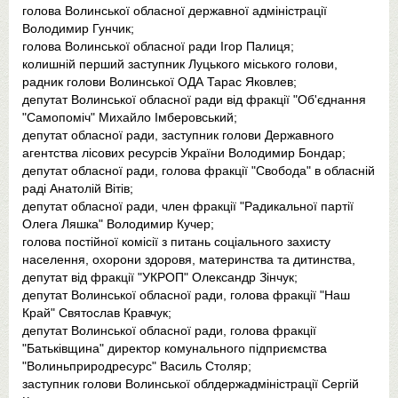
голова Волинської обласної державної адміністрації
Володимир Гунчик;
голова Волинської обласної ради Ігор Палиця;
колишній перший заступник Луцького міського голови,
радник голови Волинської ОДА Тарас Яковлев;
депутат Волинської обласної ради від фракції "Об'єднання
"Самопоміч" Михайло Імберовський;
депутат обласної ради, заступник голови Державного
агентства лісових ресурсів України Володимир Бондар;
депутат обласної ради, голова фракції "Свобода" в обласній
раді Анатолій Вітів;
депутат обласної ради, член фракції "Радикальної партії
Олега Ляшка" Володимир Кучер;
голова постійної комісії з питань соціального захисту
населення, охорони здоровя, материнства та дитинства,
депутат від фракції "УКРОП" Олександр Зінчук;
депутат Волинської обласної ради, голова фракції "Наш
Край" Святослав Кравчук;
депутат Волинської обласної ради, голова фракції
"Батьківщина" директор комунального підприємства
"Волиньприродресурс" Василь Столяр;
заступник голови Волинської облдержадміністрації Сергій