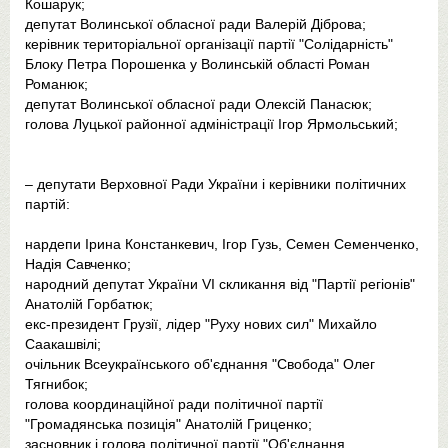
Кошарук;
депутат Волинської обласної ради Валерій Діброва;
керівник територіальної організації партії "Солідарність"
Блоку Петра Порошенка у Волинській області Роман
Романюк;
депутат Волинської обласної ради Олексій Панасюк;
голова Луцької районної адміністрації Ігор Ярмольський;
– депутати Верховної Ради України і керівники політичних
партій:
нардепи Ірина Констанкевич, Ігор Гузь, Семен Семенченко,
Надія Савченко;
народний депутат України VI скликання від "Партії регіонів"
Анатолій Горбатюк;
екс-президент Грузії, лідер "Руху нових сил" Михайло
Саакашвілі;
очільник Всеукраїнського об'єднання "Свобода" Олег
Тягнибок;
голова координаційної ради політичної партії
"Громадянська позиція" Анатолій Гриценко;
засновник і голова політичної партії "Об'єднання