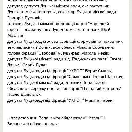
колишній Луцький міський голова Микола Романюк;
депутат, депутат Луцької міської ради, екс-заступник
Луцького міського голови, секретар Луцької міської ради
Григорій Пустовіт;
керівник Луцької міської організації партії "Народний
фронт", екс-заступник Луцького міського голови Юрій
Моклиця;
депутат Луцькради,голова асоціації фермерів та приватних
землевласників Волинської області Микола Собуцький;
голова фракції "Свобода" у Луцькраді Микола Федік;
депутат Луцької міської ради від "Радикальної партії Олега
Ляшка" Сергій Була;
депутат Луцькради від фракції "УКРОП" Борис Смаль;
депутат Луцькради від фракції "Самопоміч" Тарас Шляхтич;
депутат Луцької міської ради, керівник Волинського
обласного осередку політичної партії "Народний контроль"
Павло Данильчук;
депутат Луцькради від фракції "УКРОП" Микита Рабан;
– представники Волинської облдержадміністрації і
Волинської обласної ради: