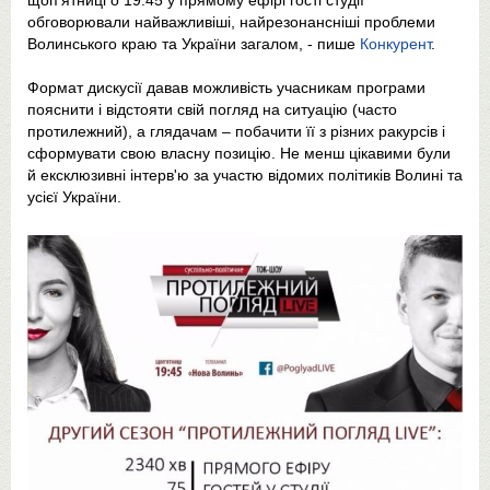
щоп'ятниці о 19:45 у прямому ефірі гості студії
обговорювали найважливіші, найрезонансніші проблеми
Волинського краю та України загалом, - пише
Конкурент
.
Формат дискусії давав можливість учасникам програми
пояснити і відстояти свій погляд на ситуацію (часто
протилежний), а глядачам – побачити її з різних ракурсів і
сформувати свою власну позицію. Не менш цікавими були
й ексклюзивні інтерв'ю за участю відомих політиків Волині та
усієї України.