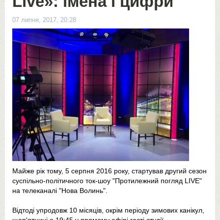
Live»: імена і цифри
07 липня, 2017, 20:28
Майже рік тому, 5 серпня 2016 року, стартував другий сезон
суспільно-політичного ток-шоу "Протилежний погляд LIVE"
на телеканалі "Нова Волинь".
Відтоді упродовж 10 місяців, окрім періоду зимових канікул,