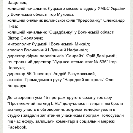
Ващенюк;
колишній начальник Луцького міського відділу УМВС України
у Волинській області Ігор Муковоз;
колишній очільник волинської філії "Кредобанку" Олександр
Пиза;
колишній начальник "Ощадбанку" у Волинській області
Віктор Смолярчук;
митрополит Луцький і Волинський Михаїл;
єпископ Волинський і Луцький Нафанаїл;
директор фірми перевізників "Санрайз" Юрій Девіцький;
генеральний директор "Луцьксантехмонтаж № 536" Ігор
Чорнуха;
директор БК "Інвестор" Андрій Разумовський;
активіст "Громадського руху "Народний контроль" Олег
Бондарук.
До створення усіх 45 програм другого сезону ток-шоу
"Протилежний погляд LIVE" долучались і глядачі, які брали
активну участь в обговоренні, зокрема телефонували в
студію і завдали запитання учасникам програм, голосували
під час ефіру, залишали коментарі в соціальній мережі
Facebook.