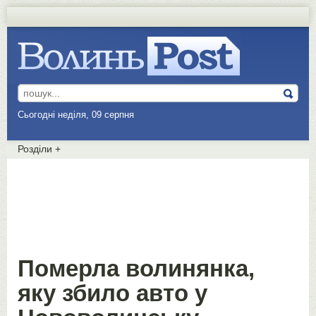
Сьогодні неділя, 09 серпня
Розділи
+
Померла волинянка,
яку збило авто у