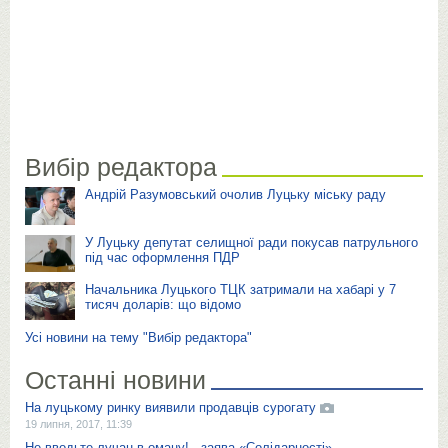
Вибір редактора
Андрій Разумовський очолив Луцьку міську раду
У Луцьку депутат селищної ради покусав патрульного
під час оформлення ПДР
Начальника Луцького ТЦК затримали на хабарі у 7
тисяч доларів: що відомо
Усі новини на тему "Вибір редактора"
Останні новини
На луцькому ринку виявили продавців сурогату
19 липня, 2017, 11:39
Не вводьте лучан в оману! - заява «Солідарності»