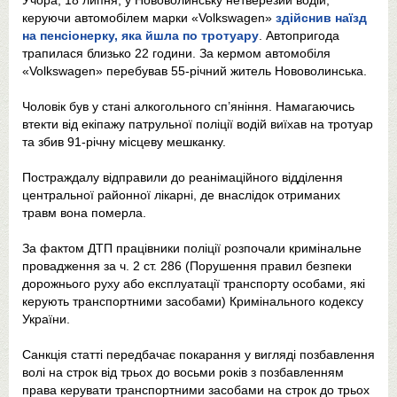
Учора, 18 липня, у Нововолинську нетверезий водій,
керуючи автомобілем марки «Volkswagen»
здійснив наїзд
на пенсіонерку, яка йшла по тротуару
. Автопригода
трапилася близько 22 години. За кермом автомобіля
«Volkswagen» перебував 55-річний житель Нововолинська.
Чоловік був у стані алкогольного сп’яніння. Намагаючись
втекти від екіпажу патрульної поліції водій виїхав на тротуар
та збив 91-річну місцеву мешканку.
Постраждалу відправили до реанімаційного відділення
центральної районної лікарні, де внаслідок отриманих
травм вона померла.
За фактом ДТП працівники поліції розпочали кримінальне
провадження за ч. 2 ст. 286 (Порушення правил безпеки
дорожнього руху або експлуатації транспорту особами, які
керують транспортними засобами) Кримінального кодексу
України.
Санкція статті передбачає покарання у вигляді позбавлення
волі на строк від трьох до восьми років з позбавленням
права керувати транспортними засобами на строк до трьох