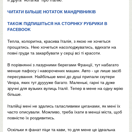
Її друга "нотатка" про Італію.
ЧИТАТИ БІЛЬШЕ НОТАТОК МАНДРІВНИКІВ
ТАКОЖ ПІДПИШІТЬСЯ НА СТОРІНКУ РУБРИКИ В
FACEBOOK
Тепла, колоритна, красива Італія, з якою не хочеться
прощатись. Нею хочеться насолоджуватись, вдихати на
повні груди та закарбувати у серці всі ті красоти.
В порівнянні з лазурними берегами Франції, тут набагато
менше пафосу і наворочених машин. Авто - це лише засіб
пересування. Найбільше мені до душі припали скутери
Vespa, яких тут дууууже багато. Маленькі, гарні та дуже
зручні для вузьких вулиць Італії. Тепер в мене на одну мрію
більше.
Італійці мені не здались галасливими циганами, як мені їх
часто описували. Можливо, треба їхати в менші міста, щоб
повністю їх роздивитись.
Оскільки я фанат піци та кави, то для мене це ідеальна