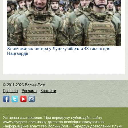
Хлопчики-волонтери у Луцьку зібрали 43 тисячі для
Нацгвардії
© 2011-2026 ВолиньPost
Правила
Реклама
Контакти
Усі права застережено. При передруку публікацій з сайту
www.volynpost.com
назву джерела необхідно вказувати як
«Інформаційне агентство ВолиньPost». Передрук дозволений тільки