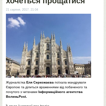
хочеться прощатися
21 серпня, 2017, 21:04
Журналістка
Еля Серкожаєва
поїхала мандрувати
Європою та ділиться враженнями від побаченого та
почутого з читачами
Інформаційного агентства
ВолиньPost.