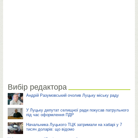
Вибір редактора
Андрій Разумовський очолив Луцьку міську раду
У Луцьку депутат селищної ради покусав патрульного
під час оформлення ПДР
Начальника Луцького ТЦК затримали на хабарі у 7
тисяч доларів: що відомо