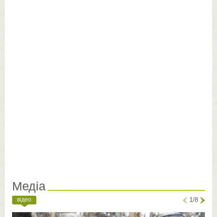
Медіа
відео
1/8