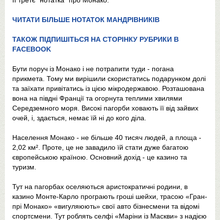
Її третє "нотатка" про Монако.
ЧИТАТИ БІЛЬШЕ НОТАТОК МАНДРІВНИКІВ
ТАКОЖ ПІДПИШІТЬСЯ НА СТОРІНКУ РУБРИКИ В
FACEBOOK
Бути поруч із Монако і не потрапити туди - погана
прикмета. Тому ми вирішили скористатись подарунком долі
та заїхати привітатись із цією мікродержавою. Розташована
вона на півдні Франції та огорнута теплими хвилями
Середземного моря. Високі пагорби ховають її від зайвих
очей, і, здається, немає їй ні до кого діла.
Населення Монако - не більше 40 тисяч людей, а площа -
2,02 км². Проте, це не завадило їй стати дуже багатою
європейською країною. Основний дохід - це казино та
туризм.
Тут на пагорбах оселяються аристократичні родини, в
казино Монте-Карло програють гроші шейхи, трасою «Гран-
прі Монако» «вигуляюють» свої авто бізнесмени та відомі
спортсмени. Тут роблять селфі «Маріни із Маскви» з надією