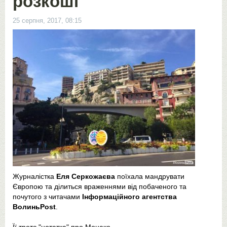
розкоші
25 серпня, 2017, 08:15
Журналістка
Еля Серкожаєва
поїхала мандрувати
Європою та ділиться враженнями від побаченого та
почутого з читачами
Інформаційного агентства
ВолиньPost
.