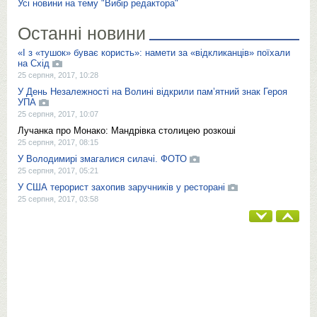
Усі новини на тему "Вибір редактора"
Останні новини
«І з «тушок» буває користь»: намети за «відкликанців» поїхали
на Схід
25 серпня, 2017, 10:28
У День Незалежності на Волині відкрили пам’ятний знак Героя
УПА
25 серпня, 2017, 10:07
Лучанка про Монако: Мандрівка столицею розкоші
25 серпня, 2017, 08:15
У Володимирі змагалися силачі. ФОТО
25 серпня, 2017, 05:21
У США терорист захопив заручників у ресторані
25 серпня, 2017, 03:58