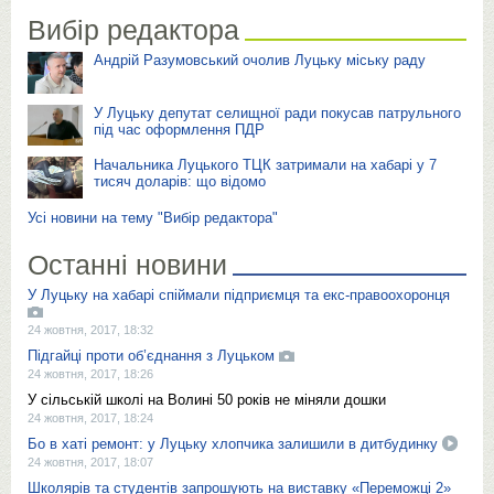
Вибір редактора
Андрій Разумовський очолив Луцьку міську раду
У Луцьку депутат селищної ради покусав патрульного
під час оформлення ПДР
Начальника Луцького ТЦК затримали на хабарі у 7
тисяч доларів: що відомо
Усі новини на тему "Вибір редактора"
Останні новини
У Луцьку на хабарі спіймали підприємця та екс-правоохоронця
24 жовтня, 2017, 18:32
Підгайці проти об’єднання з Луцьком
24 жовтня, 2017, 18:26
У сільській школі на Волині 50 років не міняли дошки
24 жовтня, 2017, 18:24
Бо в хаті ремонт: у Луцьку хлопчика залишили в дитбудинку
24 жовтня, 2017, 18:07
Школярів та студентів запрошують на виставку «Переможці 2»