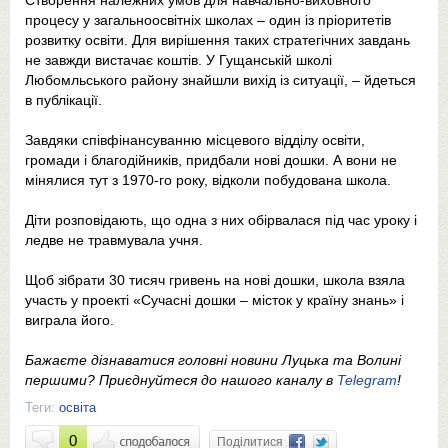
Створення належних умов для навчально-виховного
процесу у загальноосвітніх школах – один із пріоритетів
розвитку освіти. Для вирішення таких стратегічних завдань
не завжди вистачає коштів. У Гущанській школі
Любомльського району знайшли вихід із ситуації, – йдеться
в публікації.
Завдяки співфінансуванню місцевого відділу освіти,
громади і благодійників, придбали нові дошки. А вони не
мінялися тут з 1970-го року, відколи побудована школа.
Діти розповідають, що одна з них обірвалася під час уроку і
ледве не травмувала учня.
Щоб зібрати 30 тисяч гривень на нові дошки, школа взяла
участь у проекті «Сучасні дошки – місток у країну знань» і
виграла його.
Бажаєте дізнаватися головні новини Луцька та Волині
першими? Приєднуйтеся до нашого каналу в
Telegram
!
Теги:
освіта
0
Поділитися