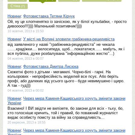
Стіна
(7)
Новини
:
Фотовиставка Тетяни Кірчук
Ой, ну це хлопченятко із зачіскою, як у білої кульбабки, - просто
дивооооо!!!)))) Маленький позитивчик!))))
10 жовтня, 2013 в 15:50
Новини
:
У місті на Волині зловили грабіжника-рецидивіста
від заявленого у назві "грабіжника-рецидивіста" не чекала
.......крадіжки.... велосипеда, щоб....покататися...... мабуть, як і
вся публіка, дуже розбалувана "інформаційною жестю"...)
04 жовтня, 2013 в 00:07
Новини
:
Фотовиставка Дмитра Лисюка
Сюжетні фото з дітьми - мегамилі. Чорно-білі - гарні. На
кольорових - непрофесійність моделей все псує. Або беріть
профі, або далеких від усього цього - буде невимушено і щиро.
А так - гуд)))
04 жовтня, 2013 в 00:02
Новини
:
Через мера Каменя-Каширського хочуть змінити закони
України
Взаємно! І ВИ звідти не вилізете, бо закони для всіх - тьху, бо,
хто голосніше кричить, той і правий, бо поважний журналіст
видає особисту помсту за війну за справедливість...
20 вересня, 2013 в 18:55
Новини
:
Через мера Каменя-Каширського хочуть змінити закони
України