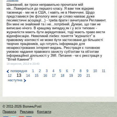
Шановний, ви трохи неправильно прочитали мій
нік...Поверніться до першого класу. Я вам теж відкрию
таємницю - ми не в США, і навіть не в Німеччині. Щодо
представився (як філологу мені це слово навіває дуже
песимістичні асоціації...) - треба брати і вичитувати Регламент.
Він мені не знайомий та і не...потрібний. Думаю, що там не
виписано нічого. В кращому випадку,як і у всіх типових -
журналісти мають бути акредитовані, тоді мають право вести
відеофіксацію. Невеликий лікбез: поняття “журналіст” в
правовому контексті не може бути застосоване до більшості
творчих працівників, що готують інформацію для
незареєстрованих інтернет-видань. Реєстрація є головною
умовою надання правового захисту суб’єктам та об’єктам
інформаційної діяльності у ЗМІ. Питання - чи є реєстрація у
"Вітей Каменя"?
18 вересня, 2013 в 23:40
попередня
1
2
3
4
5
6
7
8
9
10
11
13
12
14
15
16
17
18
19
20
21
наступна
© 2011-2026 ВолиньPost
Правила
Реклама
Контакти