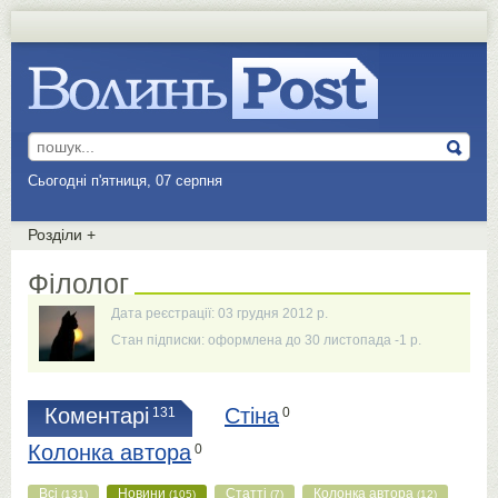
Сьогодні п'ятниця, 07 серпня
Розділи
+
Філолог
Дата реєстрації: 03 грудня 2012 р.
Стан підписки: оформлена до 30 листопада -1 р.
Коментарі
Стіна
131
0
Колонка автора
0
Всі
Новини
Статті
Колонка автора
(131)
(105)
(7)
(12)