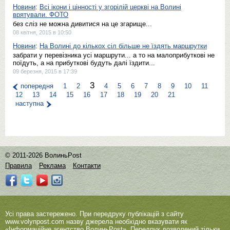
Новини
:
Всі ікони і цінності у згорілій церкві на Волині
врятували. ФОТО
без сліз не можна дивитися на це згарище...
08 квітня, 2015 в 10:50
Новини
:
На Волині до кількох сіл більше не їздять маршрутки
забрати у перевізника усі маршрути... а то на малоприбуткові не
поїдуть, а на прибуткові будуть далі їздити...
09 березня, 2015 в 17:39
3
попередня
1
2
4
5
6
7
8
9
10
11
12
13
14
15
16
17
18
19
20
21
наступна
© 2011-2026 ВолиньPost
Правила
Реклама
Контакти
Усі права застережено. При передруку публікацій з сайту
www.volynpost.com
назву джерела необхідно вказувати як
«Інформаційне агентство ВолиньPost». Передрук дозволений тільки