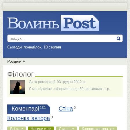
Сьогодні понеділок, 10 серпня
Розділи
+
Філолог
Дата реєстрації: 03 грудня 2012 р.
Стан підписки: оформлена до 30 листопада -1 р.
Коментарі
Стіна
131
0
Колонка автора
0
Всі
Новини
Статті
Колонка автора
(131)
(105)
(7)
(12)