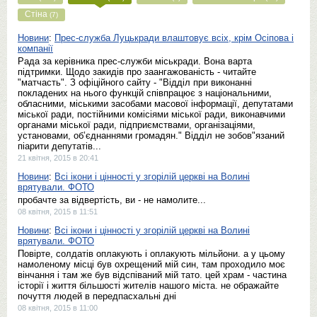
Стіна
(7)
Новини
:
Прес-служба Луцькради влаштовує всіх, крім Осіпова і
компанії
Рада за керівника прес-служби міськради. Вона варта
підтримки. Щодо закидів про заангажованість - читайте
"матчасть". З офіційного сайту - "Відділ при виконанні
покладених на нього функцій співпрацює з національними,
обласними, міськими засобами масової інформації, депутатами
міської ради, постійними комісіями міської ради, виконавчими
органами міської ради, підприємствами, організаціями,
установами, об’єднаннями громадян." Відділ не зобов"язаний
піарити депутатів...
21 квітня, 2015 в 20:41
Новини
:
Всі ікони і цінності у згорілій церкві на Волині
врятували. ФОТО
пробачте за відвертість, ви - не намолите...
08 квітня, 2015 в 11:51
Новини
:
Всі ікони і цінності у згорілій церкві на Волині
врятували. ФОТО
Повірте, солдатів оплакують і оплакують мільйони. а у цьому
намоленому місці був охрещений мій син, там проходило моє
вінчання і там же був відспіваний мій тато. цей храм - частина
історії і життя більшості жителів нашого міста. не ображайте
почуття людей в передпасхальні дні
08 квітня, 2015 в 11:00