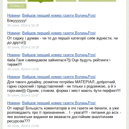
Стіна
(7)
Новини
:
Вийшов перший номер газети ВолиньPost
Біжуууууу!
30 січня, 2014 в 16:28
Новини
:
Вийшов перший номер газети ВолиньPost
От сиджу і думаю - чи то до першої категорії себе віднести, чи
до другої))
30 січня, 2014 в 16:28
Новини
:
Вийшов перший номер газети ВолиньPost
баба Ганя самвидавом зайнялася?)) Оце будуть рейтинги і
тиражі!!!
30 січня, 2014 в 13:08
Новини
:
Вийшов перший номер газети ВолиньPost
Для такого дизайну, розмітки потрібен МАТЕРІАЛ, добротний,
гарно скроєний і представлений - не тільки з родзинкою, а й з
горіхами))) Одним, словом, форма і зміст мають бути перфект!!!
30 січня, 2014 в 13:07
Новини
:
Вийшов перший номер газети ВолиньPost
От народ! Більшість коментаторів в очі газети не бачили, а уже
розповідають про її призначення... І - увага!!!! - питання до всіх -
яке волинське видання ви вважаєте достойним аналітичним
ресурсом???
30 січня, 2014 в 13:00