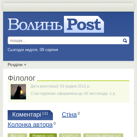
Сьогодні неділя, 09 серпня
Розділи
+
Філолог
Дата реєстрації: 03 грудня 2012 р.
Стан підписки: оформлена до 30 листопада -1 р.
Коментарі
Стіна
131
0
Колонка автора
0
Всі
Новини
Статті
Колонка автора
(131)
(105)
(7)
(12)