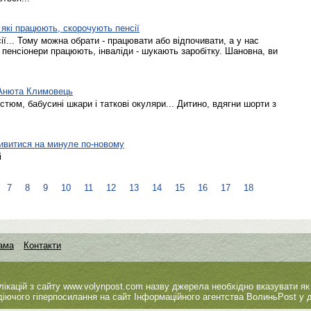
 які працюють, скорочують пенсії
сії... Тому можна обрати - працювати або відпочивати, а у нас
, пенсіонери працюють, інваліди - шукають заробітку. Шановна, ви
 Анюта Климовець
стюм, бабусині шкари і таткові окуляри... Дитино, вдягни шорти з
дивитися на минуле по-новому
і
7
8
9
10
11
12
13
14
15
16
17
18
ама
Контакти
лікацій з сайту
www.volynpost.com
назву джерела необхідно вказувати як
діючого гіперпосилання на сайт Інформаційного агентства ВолиньPost у д