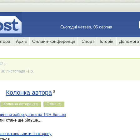
Сьогодні четвер, 06 серпня
втора
Архів
Онлайн-конференції
Спорт
Історія
Допомога
12 р.
30 листопада -1 р.
Колонка автора
0
Колонка автора
Стіна
(12)
(7)
олиняни заборгували на 14% більше
ти, стане ще більше...
шенка звільнити Гонтареву
ться...