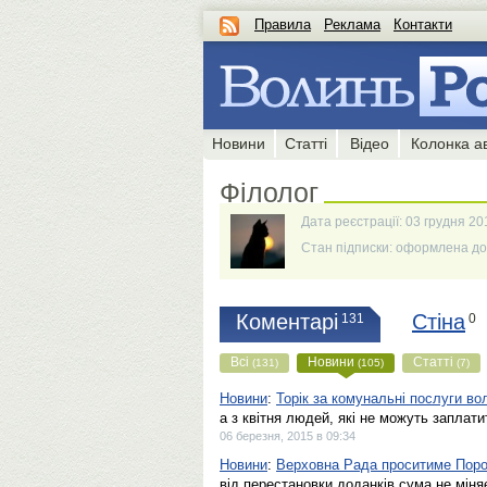
Правила
Реклама
Контакти
Новини
Статті
Відео
Колонка а
Філолог
Дата реєстрації: 03 грудня 20
Стан підписки: оформлена до 
Коментарі
Стіна
131
0
Всі
Новини
Статті
(131)
(105)
(7)
Новини
:
Торік за комунальні послуги в
а з квітня людей, які не можуть заплати
06 березня, 2015 в 09:34
Новини
:
Верховна Рада проситиме Поро
від перестановки доданків сума не міняє