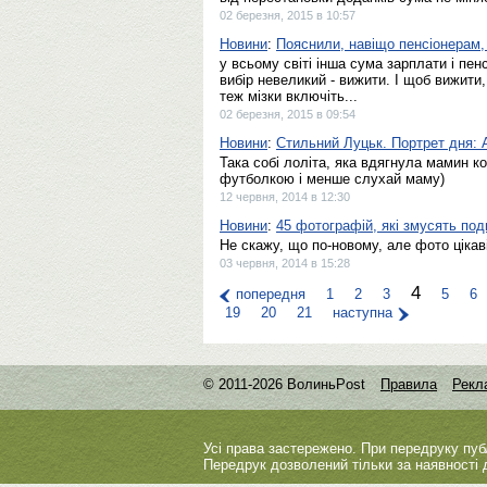
02 березня, 2015 в 10:57
Новини
:
Пояснили, навіщо пенсіонерам,
у всьому світі інша сума зарплати і пен
вибір невеликий - вижити. І щоб вижити
теж мізки включіть...
02 березня, 2015 в 09:54
Новини
:
Стильний Луцьк. Портрет дня:
Така собі лоліта, яка вдягнула мамин ко
футболкою і менше слухай маму)
12 червня, 2014 в 12:30
Новини
:
45 фотографій, які змусять по
Не скажу, що по-новому, але фото цікав
03 червня, 2014 в 15:28
4
попередня
1
2
3
5
6
19
20
21
наступна
© 2011-2026 ВолиньPost
Правила
Рекл
Усі права застережено. При передруку пуб
Передрук дозволений тільки за наявності 