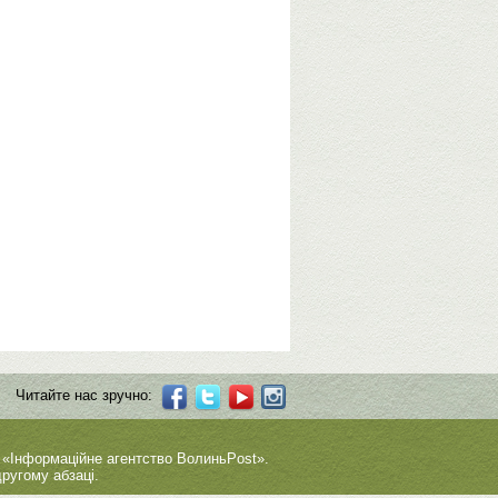
Читайте нас зручно:
 «Інформаційне агентство ВолиньPost».
ругому абзаці.