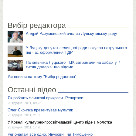
Вибір редактора
Андрій Разумовський очолив Луцьку міську раду
У Луцьку депутат селищної ради покусав патрульного
під час оформлення ПДР
Начальника Луцького ТЦК затримали на хабарі у 7
тисяч доларів: що відомо
Усі новини на тему "Вибір редактора"
Останні відео
Як роблять ялинкові прикраси. Репортаж
25 грудня, 2011, 09:23
Олег Скрипка презентував мультик
23 грудня, 2011, 21:35
У Ковелі культурно-просвітницький центр піде з молотка
23 грудня, 2011, 17:28
Регіоналам все одно, Янукович чи Тимошенко