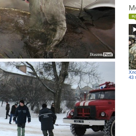
М
ві
Хло
43 