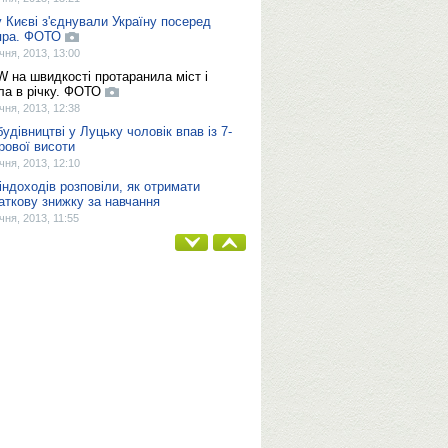
у Києві з'єднували Україну посеред
пра. ФОТО
ічня, 2013, 13:00
 на швидкості протаранила міст і
ла в річку. ФОТО
ічня, 2013, 12:38
будівництві у Луцьку чоловік впав із 7-
рової висоти
ічня, 2013, 12:10
індоходів розповіли, як отримати
аткову знижку за навчання
ічня, 2013, 11:55