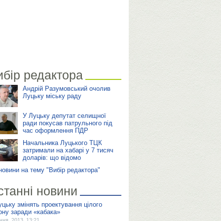
ибір редактора
Андрій Разумовський очолив
Луцьку міську раду
У Луцьку депутат селищної
ради покусав патрульного під
час оформлення ПДР
Начальника Луцького ТЦК
затримали на хабарі у 7 тисяч
доларів: що відомо
 новини на тему "Вибір редактора"
станні новини
уцьку змінять проектування цілого
ону заради «кабака»
ічня, 2013, 13:21