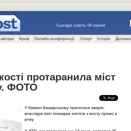
Сьогодні субота, 08 серпня
 автора
Архів
Онлайн-конференції
Спорт
Історія
Допомо
ості протаранила міст
ку. ФОТО
У Камені-Каширському трапилася аварія,
внаслідок якої іномарка злетіла з мосту прямо в
річку.