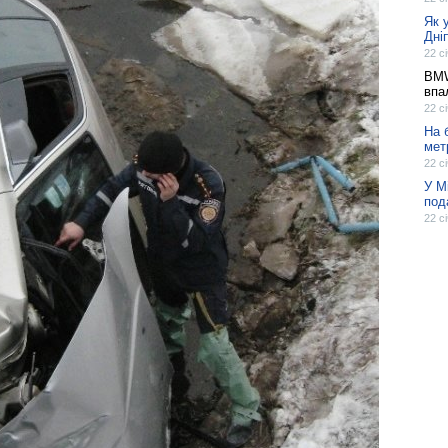
Як 
Дні
22 с
BMW
впа
22 с
На 
мет
22 с
У М
под
22 с