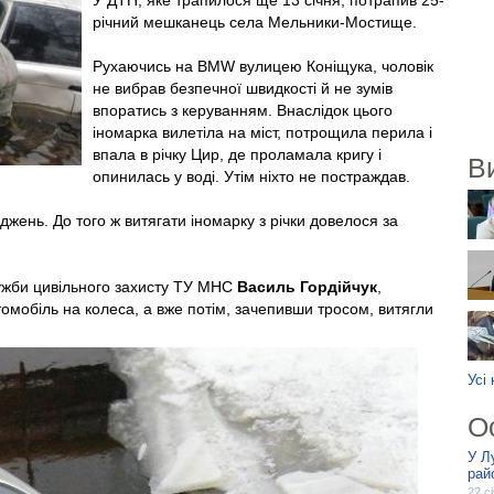
У ДТП, яке трапилося ще 13 січня, потрапив 25-
річний мешканець села Мельники-Мостище.
Рухаючись на BMW вулицею Коніщука, чоловік
не вибрав безпечної швидкості й не зумів
впоратись з керуванням. Внаслідок цього
іномарка вилетіла на міст, потрощила перила і
впала в річку Цир, де проламала кригу і
В
опинилась у воді. Утім ніхто не постраждав.
джень. До того ж витягати іномарку з річки довелося за
ужби цивільного захисту ТУ МНС
Василь Гордійчук
,
омобіль на колеса, а вже потім, зачепивши тросом, витягли
Усі
О
У Л
рай
22 с