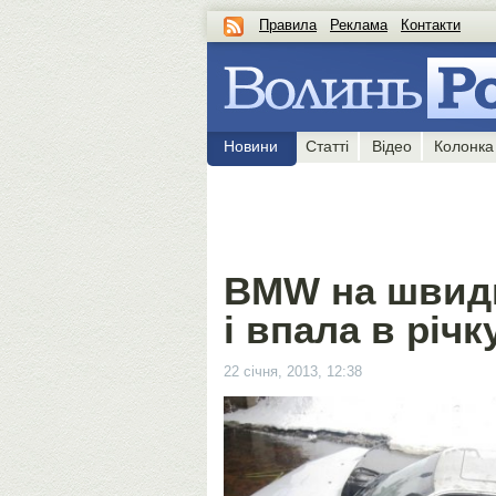
Правила
Реклама
Контакти
Новини
Статті
Відео
Колонка
BMW на швидк
і впала в річ
22 січня, 2013, 12:38