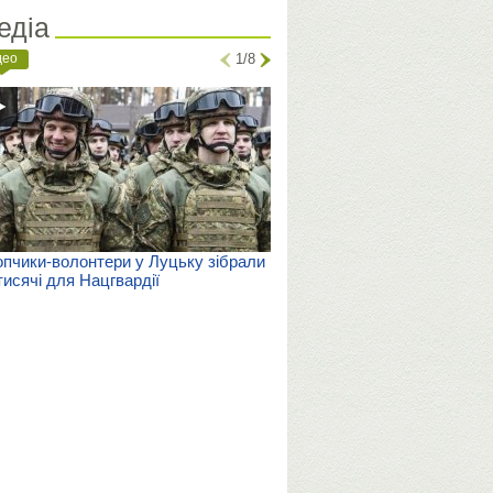
едіа
део
1/8
пчики-волонтери у Луцьку зібрали
тисячі для Нацгвардії