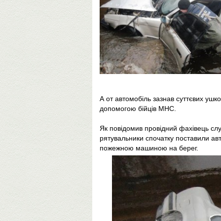
А от автомобіль зазнав суттєвих ушко
допомогою бійців МНС.
Як повідомив провідний фахівець сл
рятувальники спочатку поставили авт
пожежною машиною на берег.