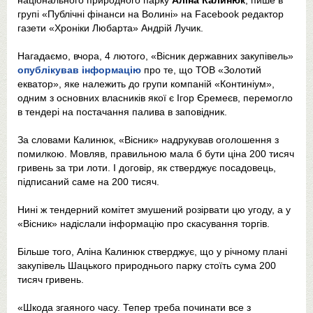
національного природного парку
Аліна Калинюк
, пише в
групі «Публічні фінанси на Волині» на Facebook редактор
газети «Хроніки Любарта» Андрій Лучик.
Нагадаємо, вчора, 4 лютого, «Вісник державних закупівель»
опублікував інформацію
про те, що ТОВ «Золотий
екватор», яке належить до групи компаній «Континіум»,
одним з основних власників якої є Ігор Єремеєв, перемогло
в тендері на постачання палива в заповідник.
За словами Калинюк, «Вісник» надрукував оголошення з
помилкою. Мовляв, правильною мала б бути ціна 200 тисяч
гривень за три лоти. І договір, як стверджує посадовець,
підписаний саме на 200 тисяч.
Нині ж тендерний комітет змушений розірвати цю угоду, а у
«Вісник» надіслали інформацію про скасування торгів.
Більше того, Аліна Калинюк стверджує, що у річному плані
закупівель Шацького природнього парку стоїть сума 200
тисяч гривень.
«Шкода згаяного часу. Тепер треба починати все з