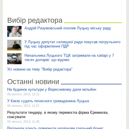
Вибір редактора
Андрій Разумовський очолив Луцьку міську раду
У Луцьку депутат селищної ради покусав патрульного
під час оформлення ПДР
Начальника Луцького ТЦК затримали на хабарі у 7
тисяч доларів: що відомо
Усі новини на тему "Вибір редактора"
Останні новини
На будинок культури у Вересневому дали мільйон
05 лютого, 2013, 12:11
У Києві судять почесного громадянина Луцька
05 лютого, 2013, 11:57
Результати тендеру, в якому перемогла фірма Єремеєва,
скасували
05 лютого, 2013, 11:45
Регіонали хочуть повернути українцям гральний бізнес