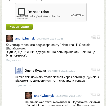
0
andriy.luchyk
05 лютого, 2013, 11:55
Коментар головного редактора сайту "Наші гроші" Олексія
Шалайського:
"Єдине, що "Вісник" друкує те, що вони пришлють. Так що це
їхня помилка".
Відповісти
0
Олег з Луцька
05 лютого, 2013, 12:21
невже такі помилки трапляються через помилку. Думаю з
відкатом не домовилися - от і скасували тендер
Відповісти
0
andriy.luchyk
05 лютого, 2013, 13:54
Не виключаю такої можливості. Подумайте, скільки
в Україні існує тендерних комітетів. Багато з них