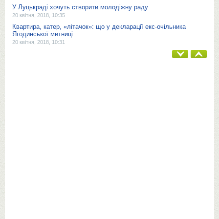
У Луцькраді хочуть створити молодіжну раду
20 квітня, 2018, 10:35
Квартира, катер, «літачок»: що у декларації екс-очільника
Ягодинської митниці
20 квітня, 2018, 10:31