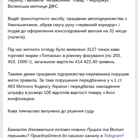
Україну, і виявили "незаконний" товар, - інформує
Волинська митниця ДФС.
Водій транспортного засобу, працівник автопідприємства з
Хмельниччини, обрав смугу руху «червоний коридор» і
подав до оформлення консолідований вантаж на 31 місце
(палета).
Під час митного огляду було виявлено 3127 пачок кави
торгової марки «Tomassa» в різному фасуванні (по 250,
453, 1000 г), загальною вартістю 414 422,40 гривень.
Такими діями працівник підприємства-перевізника порушив
митні правила. За таке порушення передбачена у ч.1 ст.
483 Митного Кодексу України і передбачає накладення
штрафу в розмірі 100 відсотків вартості товару з його
конфіскацією.
Кава тимчасово вилучена до рішення суду.
Бажаєте дізнаватися головні новини Луцька та Волині
першими? Приєднуйтеся до нашого каналу в
Telegram
!