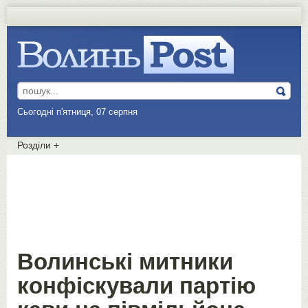
Сьогодні п'ятниця, 07 серпня
Розділи
+
Волинські митники
конфіскували партію