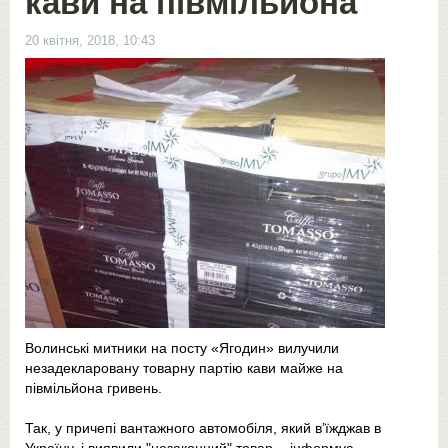
кави на півмільйона
20 квітня, 2018, 10:43
Волинські митники на посту «Ягодин» вилучили
незадекларовану товарну партію кави майже на
півмільйона гривень.
Так, у причепі вантажного автомобіля, який в’їжджав в