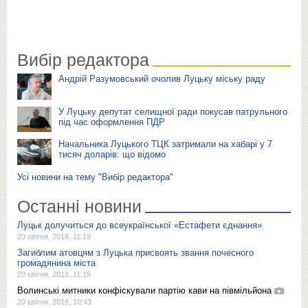
Вибір редактора
Андрій Разумовський очолив Луцьку міську раду
У Луцьку депутат селищної ради покусав патрульного
під час оформлення ПДР
Начальника Луцького ТЦК затримали на хабарі у 7
тисяч доларів: що відомо
Усі новини на тему "Вибір редактора"
Останні новини
Луцьк долучиться до всеукраїнської «Естафети єднання»
20 квітня, 2018, 11:19
Загиблим атовцям з Луцька присвоять звання почесного
громадянина міста
20 квітня, 2018, 11:15
Волинські митники конфіскували партію кави на півмільйона
20 квітня, 2018, 10:43