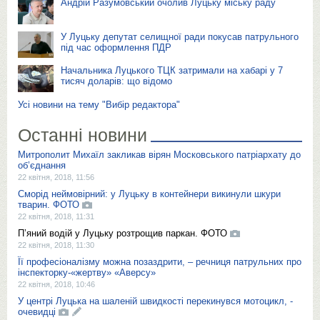
Андрій Разумовський очолив Луцьку міську раду
У Луцьку депутат селищної ради покусав патрульного
під час оформлення ПДР
Начальника Луцького ТЦК затримали на хабарі у 7
тисяч доларів: що відомо
Усі новини на тему "Вибір редактора"
Останні новини
Митрополит Михаїл закликав вірян Московського патріархату до
об’єднання
22 квітня, 2018, 11:56
Сморід неймовірний: у Луцьку в контейнери викинули шкури
тварин. ФОТО
22 квітня, 2018, 11:31
П’яний водій у Луцьку розтрощив паркан. ФОТО
22 квітня, 2018, 11:30
Її професіоналізму можна позаздрити, – речниця патрульних про
інспекторку-«жертву» «Аверсу»
22 квітня, 2018, 10:46
У центрі Луцька на шаленій швидкості перекинувся мотоцикл, -
очевидці