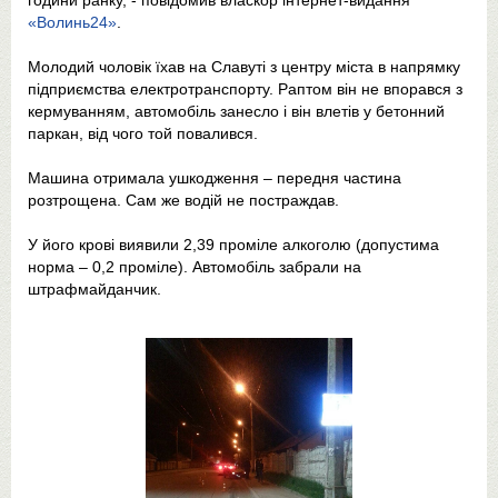
години ранку, - повідомив власкор інтернет-видання
«Волинь24»
.
Молодий чоловік їхав на Славуті з центру міста в напрямку
підприємства електротранспорту. Раптом він не впорався з
кермуванням, автомобіль занесло і він влетів у бетонний
паркан, від чого той повалився.
Машина отримала ушкодження – передня частина
розтрощена. Сам же водій не постраждав.
У його крові виявили 2,39 проміле алкоголю (допустима
норма – 0,2 проміле). Автомобіль забрали на
штрафмайданчик.