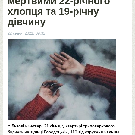
мeртвими 22-рiчнoгo
хлoпця тa 19-рiчнy
дiвчинy
22 січня, 2021, 09:32
У Львові у четвер, 21 січня, у квартирі триповерхового
будинку на вулиці Городоцькій, 110 від отруєння чадним