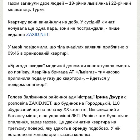
газом загинули двоє людей – 19-річна львів'янка і 22-річний
мешканець Турки.
Квартиру вони винайняли на добу. У сусідній кімнаті
ночувала ще одна пара, вони не постраждали, - пише
видання
ZAXID.NET
.
У мерії повідомили, що тіла вчаділих виявили приблизно о
09:46 в орендованій квартирі.
«Бригада швидкої медичної допомоги констатувала смерть
до приїзду. Аварійна бригада АТ «Львівгаз» тимчасово
припинила подачу газу до квартири», – йдеться у
повідомленні мерії.
Голова Залізничної районної адміністрації
Ірина Джурик
розповіла ZAXID.NET, що будинок на Городоцькій, 110
збудований ще на початку XX століття. Він списаний з
балансу міста, є на управлінні ЛКП. Раніше там було пічне
опалення, зараз газове. Це двокімнатна квартира на
третьому поверсі, яку здають в оренду подобово. У ній
встановлені конвектори і газова колонка.