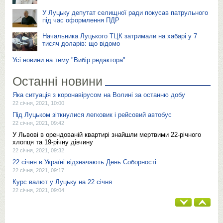
У Луцьку депутат селищної ради покусав патрульного
під час оформлення ПДР
Начальника Луцького ТЦК затримали на хабарі у 7
тисяч доларів: що відомо
Усі новини на тему "Вибір редактора"
Останні новини
Яка ситуація з коронавірусом на Волині за останню добу
22 січня, 2021, 10:00
Під Луцьком зіткнулися легковик і рейсовий автобус
22 січня, 2021, 09:42
У Львoвi в орендованій квaртирi знaйшли мeртвими 22-рiчнoгo
хлoпця тa 19-рiчнy дiвчинy
22 січня, 2021, 09:32
22 січня в Україні відзначають День Соборності
22 січня, 2021, 09:17
Курс валют у Луцьку на 22 січня
22 січня, 2021, 09:04