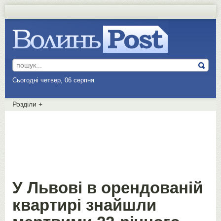
Сьогодні четвер, 06 серпня
Розділи
+
У Львoвi в орендованій
квaртирi знaйшли