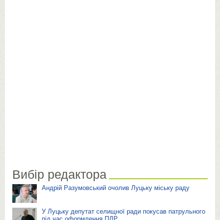
Вибір редактора
Андрій Разумовський очолив Луцьку міську раду
У Луцьку депутат селищної ради покусав патрульного
під час оформлення ПДР