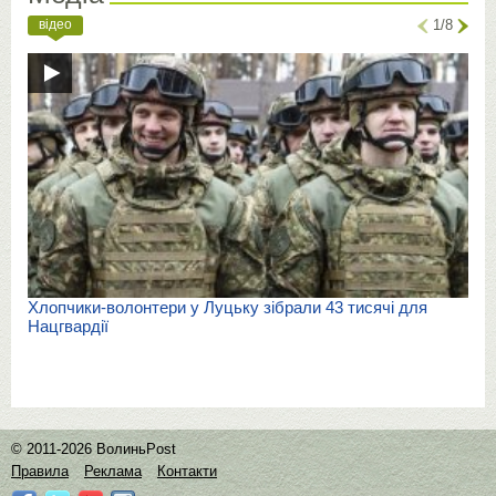
відео
1/8
Хлопчики-волонтери у Луцьку зібрали 43 тисячі для
Нацгвардії
© 2011-2026 ВолиньPost
Правила
Реклама
Контакти