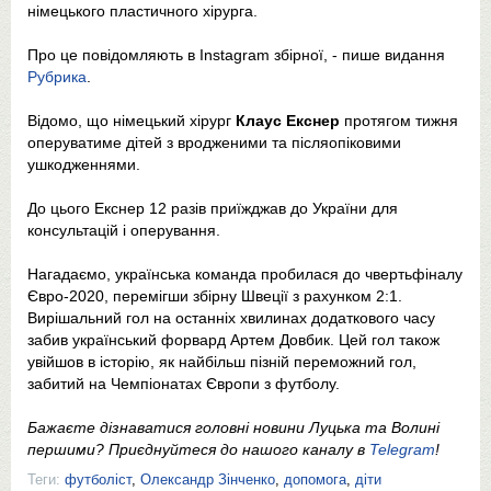
німецького пластичного хірурга.
Про це повідомляють в Instagram збірної, - пише видання
Рубрика
.
Відомо, що німецький хірург
Клаус Екснер
протягом тижня
оперуватиме дітей з вродженими та післяопіковими
ушкодженнями.
До цього Екснер 12 разів приїжджав до України для
консультацій і оперування.
Нагадаємо, українська команда пробилася до чвертьфіналу
Євро-2020, перемігши збірну Швеції з рахунком 2:1.
Вирішальний гол на останніх хвилинах додаткового часу
забив український форвард Артем Довбик. Цей гол також
увійшов в історію, як найбільш пізній переможний гол,
забитий на Чемпіонатах Європи з футболу.
Бажаєте дізнаватися головні новини Луцька та Волині
першими? Приєднуйтеся до нашого каналу в
Telegram
!
Теги:
футболіст
,
Олександр Зінченко
,
допомога
,
діти