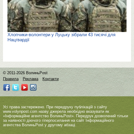
Хлопчики-волонтери у Луцьку зібрали 43 тисячі для
Нацгвардії
© 2011-2026 ВолиньPost
Правила
Реклама
Контакти
Усі права застережено. При передруку публікацій з сайту
www.volynpost.com
назву джерела необхідно вказувати як
«Інформаційне агентство ВолиньPost». Передрук дозволений тільки
за наявності діючого гіперпосилання на сайт Інформаційного
агентства ВолиньPost у другому абзаці.