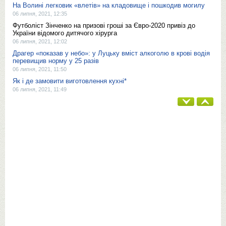
На Волині легковик «влетів» на кладовище і пошкодив могилу
06 липня, 2021, 12:35
Футболіст Зінченко на призові гроші за Євро-2020 привіз до
України відомого дитячого хірурга
06 липня, 2021, 12:02
Драгер «показав у небо»: у Луцьку вміст алкоголю в крові водія
перевищив норму у 25 разів
06 липня, 2021, 11:50
Як і де замовити виготовлення кухні*
06 липня, 2021, 11:49