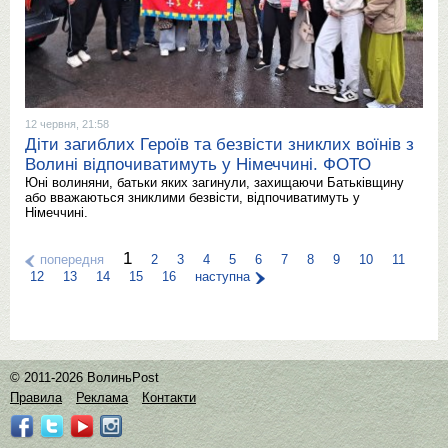
12 червня, 21:58
Діти загиблих Героїв та безвісти зниклих воїнів з
Волині відпочиватимуть у Німеччині. ФОТО
Юні волиняни, батьки яких загинули, захищаючи Батьківщину
або вважаються зниклими безвісти, відпочиватимуть у
Німеччині.
1
попередня
2
3
4
5
6
7
8
9
10
11
12
13
14
15
16
наступна
© 2011-2026 ВолиньPost
Правила
Реклама
Контакти