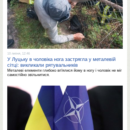
10 липня, 12:46
У Луцьку в чоловіка нога застрягла у металевій
сітці: викликали рятувальників
Металеві елементи глибоко вп'ялися йому в ногу і чоловік не міг
самостійно звільнитися.