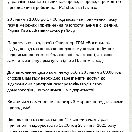
управління магістральних газопроводів проведе ремонтно-
профілактичні роботи на ГРС «Велика Глуша».
28 липня з 10.00 до 17.00 год можливе пониження тиску
газу в мережах і припинення газопостачання в с. Велика
Глуша Камінь-Каширського району.
Паралельно в ході робіт Оператор ГРМ «Волиньгаз»
від`єднає від газопостачання два комунально-побутових
підприємства на межі балансової належності, а також
замінить запірну арматуру згідно з Планом заходів.
Для виконання цього комплексу робіт 28 липня з 09.00 год
споживачам газу необхідно забезпечити доступ до
відключаючи пристроїв газопроводів-вводів своїх
домоволодінь, наголошують на підприємстві.
Виходячи з помешкання, перекрийте крани перед газовими
приладами!
Відновлення газопостачання 417 споживачам у разі
припинення відбудеться з 15.00 год 28 липня 2021 року
після завершення ремонтно-профілактичних робіт за умови