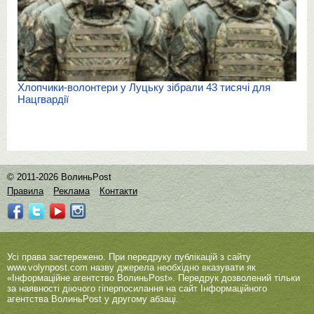
Хлопчики-волонтери у Луцьку зібрали 43 тисячі для
Нацгвардії
© 2011-2026 ВолиньPost
Правила
Реклама
Контакти
Усі права застережено. При передруку публікацій з сайту
www.volynpost.com
назву джерела необхідно вказувати як
«Інформаційне агентство ВолиньPost». Передрук дозволений тільки
за наявності діючого гіперпосилання на сайт Інформаційного
агентства ВолиньPost у другому абзаці.