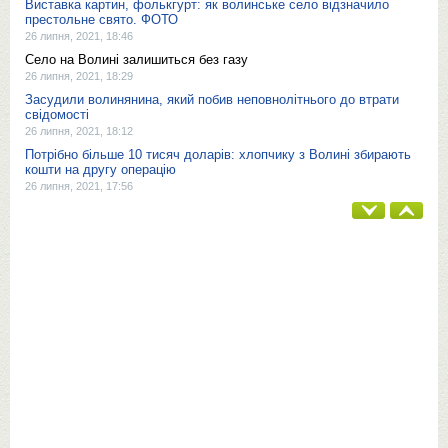
Виставка картин, фолькгурт: як волинське село відзначило
престольне свято. ФОТО
26 липня, 2021, 18:46
Село на Волині залишиться без газу
26 липня, 2021, 18:29
Засудили волинянина, який побив неповнолітнього до втрати
свідомості
26 липня, 2021, 18:12
Потрібно більше 10 тисяч доларів: хлопчику з Волині збирають
кошти на другу операцію
26 липня, 2021, 17:56