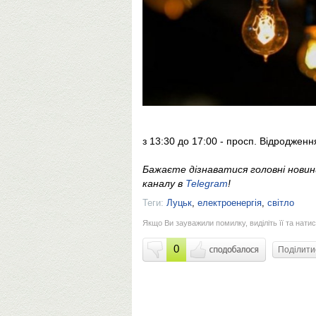
з 13:30 до 17:00 - просп. Відродження
Бажаєте дізнаватися головні нови
каналу в
Telegram
!
Теги:
Луцьк
,
електроенергія
,
світло
Якщо Ви зауважили помилку, виділіть її та натис
0
Поділит