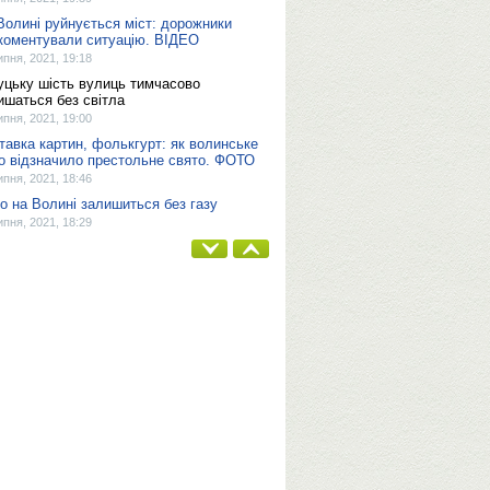
Волині руйнується міст: дорожники
коментували ситуацію. ВІДЕО
ипня, 2021, 19:18
уцьку шість вулиць тимчасово
ишаться без світла
ипня, 2021, 19:00
тавка картин, фолькгурт: як волинське
о відзначило престольне свято. ФОТО
ипня, 2021, 18:46
о на Волині залишиться без газу
ипня, 2021, 18:29