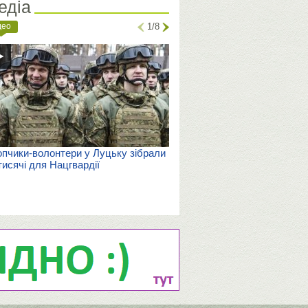
едіа
део
1/8
пчики-волонтери у Луцьку зібрали
тисячі для Нацгвардії