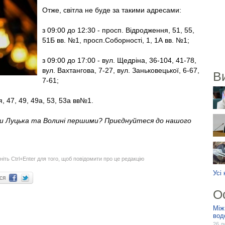
Отже, світла не буде за такими адресами:
з 09:00 до 12:30 - просп. Відродження, 51, 55,
51Б вв. №1, просп.Соборності, 1, 1А вв. №1;
з 09:00 до 17:00 - вул. Щедріна, 36-104, 41-78,
вул. Вахтангова, 7-27, вул. Заньковецької, 6-67,
В
7-61;
, 47, 49, 49а, 53, 53а вв№1.
ни Луцька та Волині першими? Приєднуйтеся до нашого
ніть Ctrl+Enter для того, щоб повідомити про це редакцію
Усі
ися
О
Між
вод
26 л