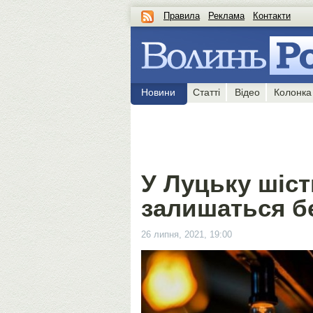
Правила
Реклама
Контакти
Новини
Статті
Відео
Колонка
У Луцьку шіс
залишаться бе
26 липня, 2021, 19:00