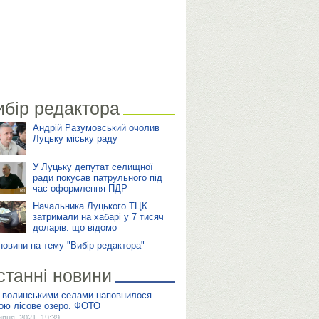
ибір редактора
Андрій Разумовський очолив
Луцьку міську раду
У Луцьку депутат селищної
ради покусав патрульного під
час оформлення ПДР
Начальника Луцького ТЦК
затримали на хабарі у 7 тисяч
доларів: що відомо
 новини на тему "Вибір редактора"
станні новини
 волинськими селами наповнилося
ою лісове озеро. ФОТО
ипня, 2021, 19:39