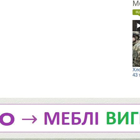
М
ві
Хло
43 