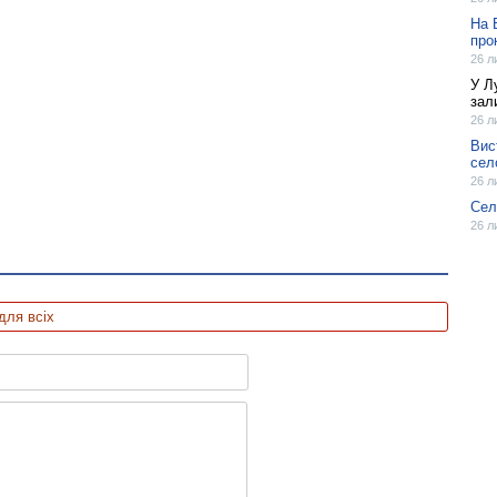
На 
про
26 л
У Л
зал
26 л
Вис
сел
26 л
Сел
26 л
для всіх