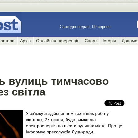
Сьогодні неділя, 09 серпня
 автора
Архів
Онлайн-конференції
Спорт
Історія
Допомо
ть вулиць тимчасово
з світла
У зв'язку зі здійсненням технічних робіт у
вівторок, 27 липня, буде вимкнена
електроенергія на шести вулицях міста. Про це
інформує пресслужба Луцькради.