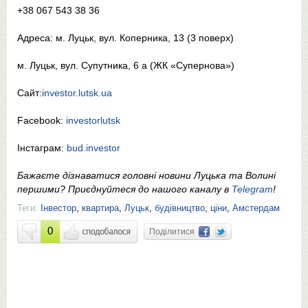
+38 067 543 38 36
Адреса: м. Луцьк, вул. Коперника, 13 (3 поверх)
м. Луцьк, вул. Супутника, 6 а (ЖК «Супернова»)
Сайт:
investor.lutsk.ua
Facebook:
investorlutsk
Інстаграм:
bud.investor
Бажаєте дізнаватися головні новини Луцька та Волині
першими? Приєднуйтеся до нашого каналу в
Telegram
!
Теги:
Інвестор
,
квартира
,
Луцьк
,
будівництво
,
ціни
,
Амстердам
0
Поділитися