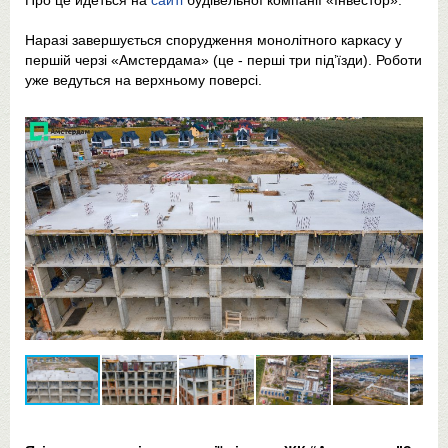
Про це йдеться на
сайті
будівельної компанії «Інвестор».
Наразі завершується спорудження монолітного каркасу у
першій черзі «Амстердама» (це - перші три під’їзди). Роботи
уже ведуться на верхньому поверсі.