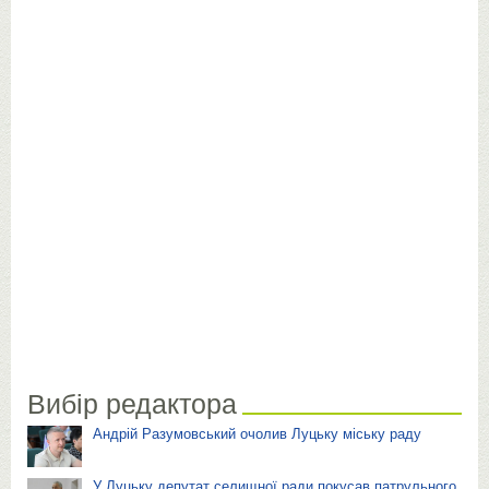
Вибір редактора
Андрій Разумовський очолив Луцьку міську раду
У Луцьку депутат селищної ради покусав патрульного