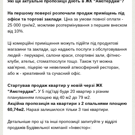
Які ще актуальні пропозиції діють в ЖК “Амстердам”?
На першому поверсі розпочали продаж приміщень під
офіси та торгові заклади
. Ціна за умови повної оплати -
25 000 грн/м2, можливе розтермінування з першим внеском
від 10%.
Ці комерційні приміщення можуть підійти під продуктові
магазини та заклади, що надають послуги з обслуговування
людей - перукарні, салони краси, спортивні зали, фітнес-
клуби, ательє, стоматпослуги тощо. Також тут можна
кав’ярню, піцерію чи невеликий атмосферний ресторан,
або ж - креативний та сучасний офіс.
Стартував продаж квартир у новій черзі ЖК
“Амстердам”.
У 5 під’їзді буде 20 квартир з різним
плануванням площею від 40 м2 до 79 м2.
Акційна пропозиція на квартири з 2 спальнями площею
60,74м2.
Наразі залишилося тільки 3 такі квартири.
Детальніше про ці та інші пропозиції запитуйте у відділі
продажів Будівельної компанії «Інвестор»: