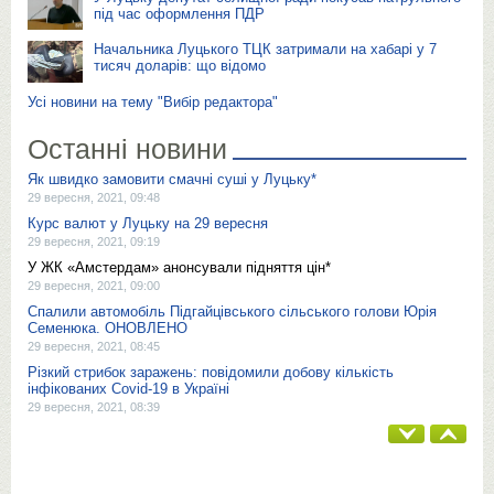
під час оформлення ПДР
Начальника Луцького ТЦК затримали на хабарі у 7
тисяч доларів: що відомо
Усі новини на тему "Вибір редактора"
Останні новини
Як швидко замовити смачні суші у Луцьку*
29 вересня, 2021, 09:48
Курс валют у Луцьку на 29 вересня
29 вересня, 2021, 09:19
У ЖК «Амстердам» анонсували підняття цін*
29 вересня, 2021, 09:00
Спалили автомобіль Підгайцівського сільського голови Юрія
Семенюка. ОНОВЛЕНО
29 вересня, 2021, 08:45
Різкий стрибок заражень: повідомили добову кількість
інфікованих Covid-19 в Україні
29 вересня, 2021, 08:39