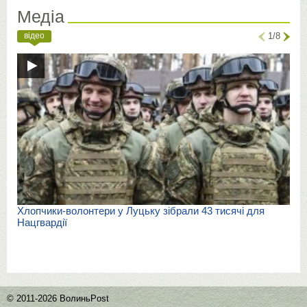
Медіа
відео
1/8
Хлопчики-волонтери у Луцьку зібрали 43 тисячі для
Нацгвардії
© 2011-2026 ВолиньPost