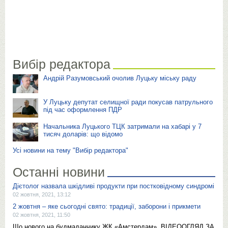
Вибір редактора
Андрій Разумовський очолив Луцьку міську раду
У Луцьку депутат селищної ради покусав патрульного
під час оформлення ПДР
Начальника Луцького ТЦК затримали на хабарі у 7
тисяч доларів: що відомо
Усі новини на тему "Вибір редактора"
Останні новини
Дієтолог назвала шкідливі продукти при постковідному синдромі
02 жовтня, 2021, 13:12
2 жовтня – яке сьогодні свято: традиції, заборони і прикмети
02 жовтня, 2021, 11:50
Що нового на будмаданчику ЖК «Амстердам». ВІДЕООГЛЯД ЗА