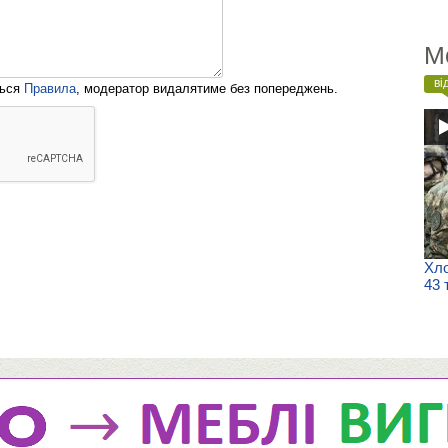
М
ві
ться
Правила
, модератор видалятиме без попереджень.
Хло
43 