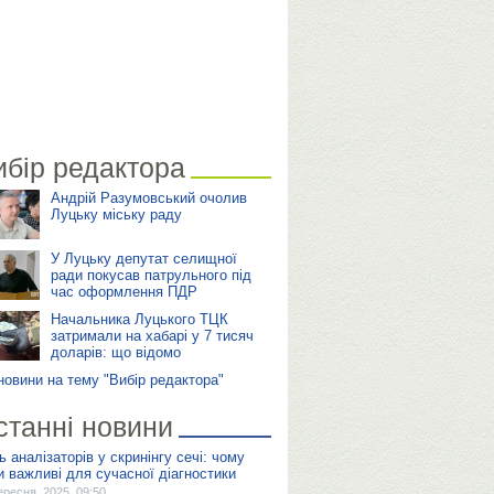
ибір редактора
Андрій Разумовський очолив
Луцьку міську раду
У Луцьку депутат селищної
ради покусав патрульного під
час оформлення ПДР
Начальника Луцького ТЦК
затримали на хабарі у 7 тисяч
доларів: що відомо
 новини на тему "Вибір редактора"
станні новини
ь аналізаторів у скринінгу сечі: чому
и важливі для сучасної діагностики
ересня, 2025, 09:50