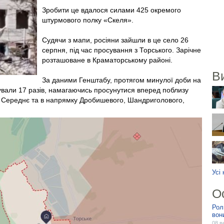
Зробити це вдалося силами 425 окремого
штурмового полку «Скеля».
Судячи з мапи, росіяни зайшли в це село 26
серпня, під час просування з Торського. Зарічне
розташоване в Краматорському районі.
В
За даними Генштабу, протягом минулої доби на
вали 17 разів, намагаючись просунутися вперед поблизу
а, Середнє та в напрямку Дробишевого, Шандриголового,
Усі
О
Рол
вон
08 в