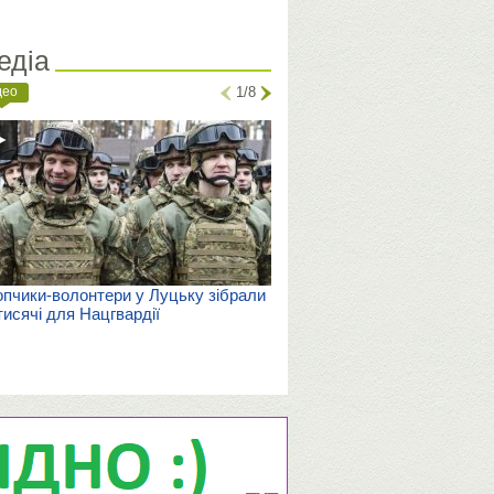
едіа
део
1/8
пчики-волонтери у Луцьку зібрали
тисячі для Нацгвардії