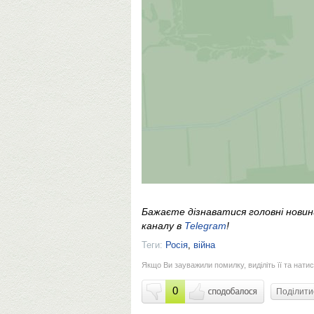
Бажаєте дізнаватися головні нови
каналу в
Telegram
!
Теги:
Росія
,
війна
Якщо Ви зауважили помилку, виділіть її та натис
0
Поділит