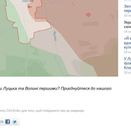
Зел
пер
08 в
Укра
сел
08 в
«Я 
вдо
кул
08 в
У Л
біл
Кіч
08 в
ни Луцька та Волині першими? Приєднуйтеся до нашого
ніть Ctrl+Enter для того, щоб повідомити про це редакцію
ися