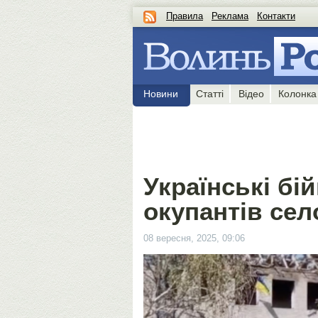
Правила
Реклама
Контакти
Новини
Статті
Відео
Колонка
Українські бі
окупантів сел
08 вересня, 2025, 09:06