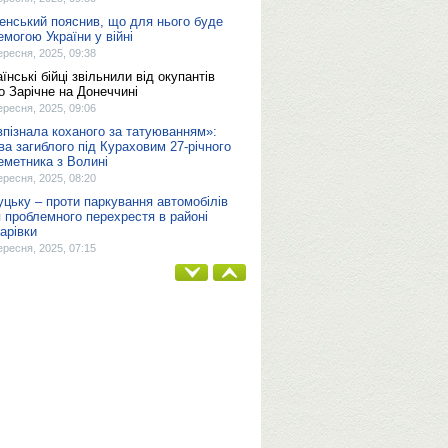
енський пояснив, що для нього буде
емогою України у війні
ересня, 2025, 09:38
їнські бійці звільнили від окупантів
о Зарічне на Донеччині
ересня, 2025, 09:06
впізнала коханого за татуюванням»:
ва загиблого під Кураховим 27-річного
еметника з Волині
ересня, 2025, 08:20
уцьку – проти паркування автомобілів
я проблемного перехрестя в районі
карівки
ересня, 2025, 07:15