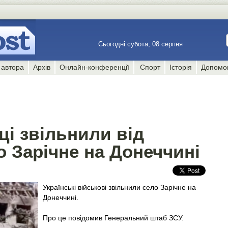
Сьогодні субота, 08 серпня
 автора
Архів
Онлайн-конференції
Спорт
Історія
Допомо
йці звільнили від
о Зарічне на Донеччині
Українські військові звільнили село Зарічне на
Донеччині.
Про це повідомив Генеральний штаб ЗСУ.