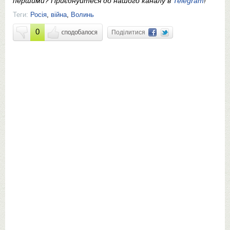
першими? Приєднуйтеся до нашого каналу в
Telegram
!
Теги:
Росія
,
війна
,
Волинь
0
Поділитися