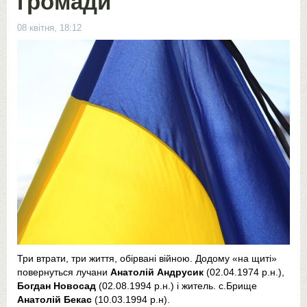
громади
08 квітня, 18:12
Три втрати, три життя, обірвані війною. Додому «на щиті»
повернуться лучани
Анатолій Андрусик
(02.04.1974 р.н.),
Богдан Новосад
(02.08.1994 р.н.) і житель. с.Брище
Анатолій Бекас
(10.03.1994 р.н).