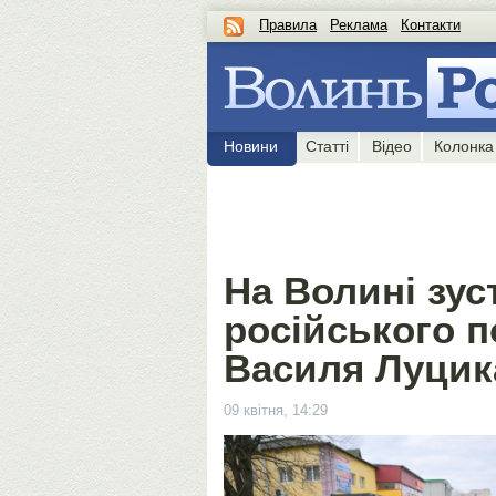
Правила
Реклама
Контакти
Новини
Статті
Відео
Колонка
На Волині зус
російського п
Василя Луцик
09 квітня, 14:29