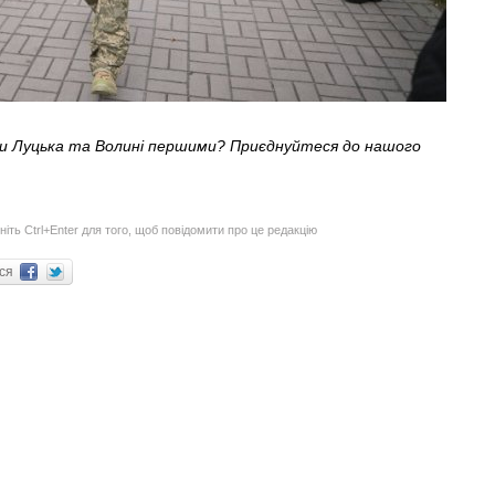
ни Луцька та Волині першими? Приєднуйтеся до нашого
ніть Ctrl+Enter для того, щоб повідомити про це редакцію
ися