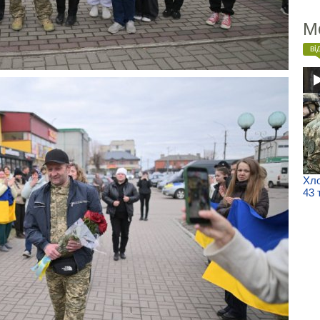
М
ві
Хло
43 