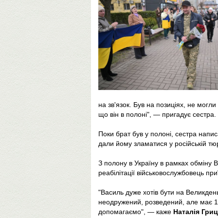
на зв'язок. Був на позиціях, не могл
що він в полоні", — пригадує сестра.
Поки брат був у полоні, сестра напис
дали йому зламатися у російській тю
З полону в Україну в рамках обміну 
реабілітації військовослужбовець при
"Василь дуже хотів бути на Великден
неодружений, розведений, але має 14
допомагаємо", — каже
Наталія Гри