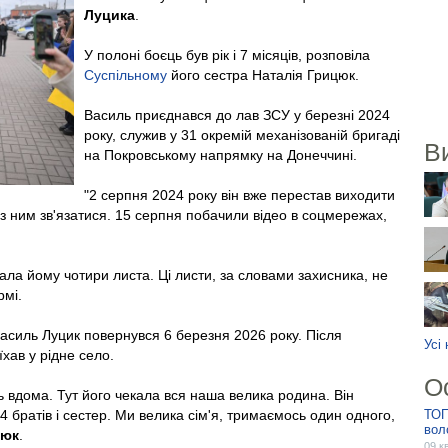
Луцика
.
У полоні боєць був рік і 7 місяців, розповіла
Суспільному
його сестра Наталія Грицюк.
Василь приєднався до лав ЗСУ у березні 2024
року, служив у 31 окремій механізованій бригаді
В
на Покровському напрямку на Донеччині.
"2 серпня 2024 року він вже перестав виходити
и з ним зв'язатися. 15 серпня побачили відео в соцмережах,
ала йому чотири листа. Ці листи, за словами захисника, не
рмі.
Василь Луцик повернувся 6 березня 2026 року. Після
Усі
їхав у рідне село.
О
ь вдома. Тут його чекала вся наша велика родина. Він
 братів і сестер. Ми велика сім'я, тримаємось один одного,
ТОП
вол
цюк
.
09 к