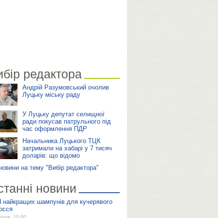
ибір редактора
Андрій Разумовський очолив
Луцьку міську раду
У Луцьку депутат селищної
ради покусав патрульного під
час оформлення ПДР
Начальника Луцького ТЦК
затримали на хабарі у 7 тисяч
доларів: що відомо
 новини на тему "Вибір редактора"
станні новини
 найкращих шампунів для кучерявого
осся
вітня, 15:00