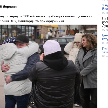
У п
6 березня
Вел
09 к
ну повернули 300 військовослужбовців і кількох цивільних.
На 
є бійці ЗСУ, Нацгвардії та прикордонники.
рос
Луц
09 к
Іде
кат
09 к
Пут
зах
09 к