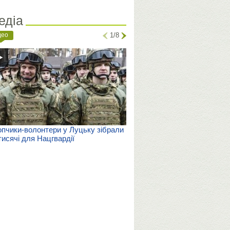
едіа
део
1/8
пчики-волонтери у Луцьку зібрали
тисячі для Нацгвардії