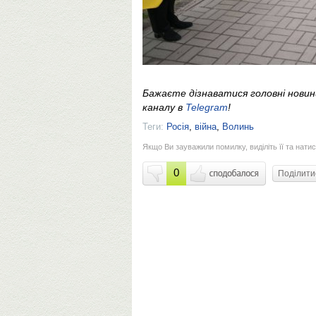
Бажаєте дізнаватися головні нови
каналу в
Telegram
!
Теги:
Росія
,
війна
,
Волинь
Якщо Ви зауважили помилку, виділіть її та натис
0
Поділит