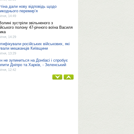
утіна дали нову відповідь щодо
икоднього перемир’я
вітня, 14:49
Волині зустріли звільненого з
ійського полону 47-річного воїна Василя
ика
вітня, 14:29
нтифікували російських військових, які
ували мешканців Київщини
вітня, 13:29
ін не зупиниться на Донбасі і спробує
опити Дніпро та Харків, - Зеленський
вітня, 12:42