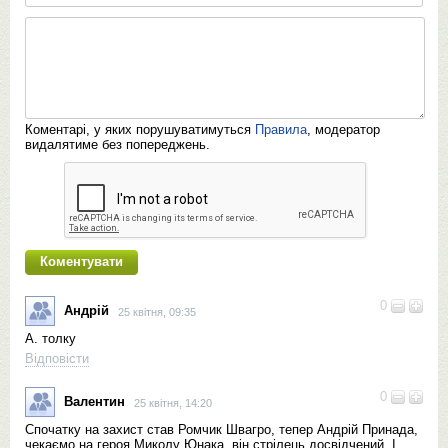
Коментарі, у яких порушуватимуться
Правила
, модератор
видалятиме без попереджень.
0
Андрій
25 квітня, 09:35
А. толку
Відповісти
0
Валентин
25 квітня, 14:20
Спочатку на захист став Ромчик Швагро, тепер Андрій Принада,
чекаємо на героя Миколу Юнака, він стрілець досвідчений. І