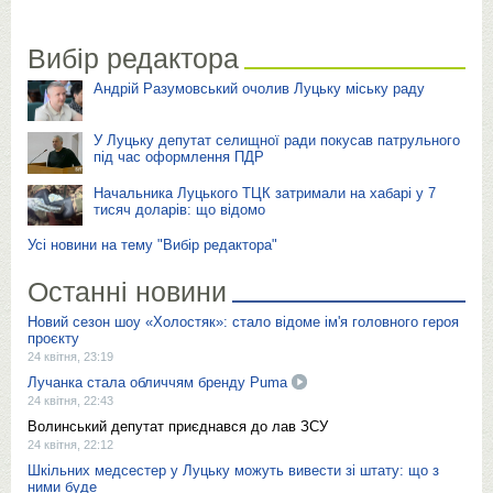
Вибір редактора
Андрій Разумовський очолив Луцьку міську раду
У Луцьку депутат селищної ради покусав патрульного
під час оформлення ПДР
Начальника Луцького ТЦК затримали на хабарі у 7
тисяч доларів: що відомо
Усі новини на тему "Вибір редактора"
Останні новини
Новий сезон шоу «Холостяк»: стало відоме ім'я головного героя
проєкту
24 квітня, 23:19
Лучанка стала обличчям бренду Puma
24 квітня, 22:43
Волинський депутат приєднався до лав ЗСУ
24 квітня, 22:12
Шкільних медсестер у Луцьку можуть вивести зі штату: що з
ними буде