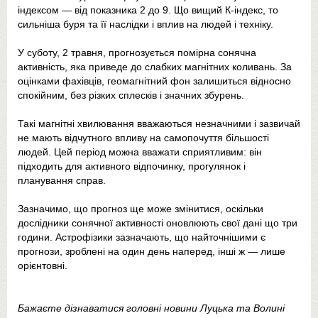
індексом — від показника 2 до 9. Що вищий К-індекс, то
сильніша буря та її наслідки і вплив на людей і техніку.
У суботу, 2 травня, прогнозується помірна сонячна
активність, яка приведе до слабких магнітних коливань. За
оцінками фахівців, геомагнітний фон залишиться відносно
спокійним, без різких сплесків і значних збурень.
Такі магнітні хвилювання вважаються незначними і зазвичай
не мають відчутного впливу на самопочуття більшості
людей. Цей період можна вважати сприятливим: він
підходить для активного відпочинку, прогулянок і
планування справ.
Зазначимо, що прогноз ще може змінитися, оскільки
дослідники сонячної активності оновлюють свої дані що три
години. Астрофізики зазначають, що найточнішими є
прогнози, зроблені на один день наперед, інші ж — лише
орієнтовні.
Бажаєте дізнаватися головні новини Луцька та Волині