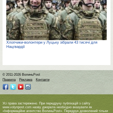
Хлопчики-волонтери у Луцьку зібрали 43 тисячі для
Нацгвардії
© 2011-2026 ВолиньPost
Правила
Реклама
Контакти
Усі права застережено. При передруку публікацій з сайту
www.volynpost.com
назву джерела необхідно вказувати як
«Інформаційне агентство ВолиньPost». Передрук дозволений тільки