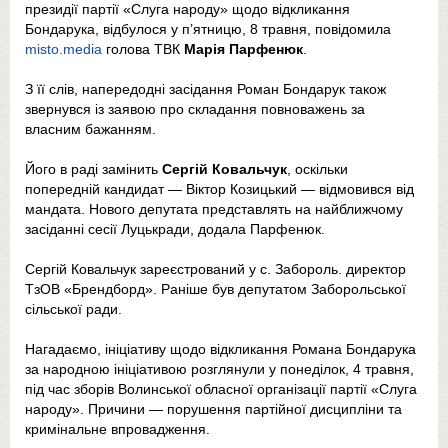
президії партії «Слуга народу» щодо відкликання
Бондарука, відбулося у п’ятницю, 8 травня, повідомила
misto.media
голова ТВК
Марія Парфенюк
.
З її слів, напередодні засідання Роман Бондарук також
звернувся із заявою про складання повноважень за
власним бажанням.
Його в раді замінить
Сергій Ковальчук
, оскільки
попередній кандидат — Віктор Козицький — відмовився від
мандата. Нового депутата представлять на найближчому
засіданні сесії Луцькради, додала Парфенюк.
Сергій Ковальчук зареєстрований у с. Забороль. директор
ТзОВ «Брендборд». Раніше був депутатом Заборольської
сільської ради.
Нагадаємо, ініціативу щодо відкликання Романа Бондарука
за народною ініціативою розглянули у понеділок, 4 травня,
під час зборів Волинської обласної організації партії «Слуга
народу». Причини — порушення партійної дисципліни та
кримінальне впровадження.