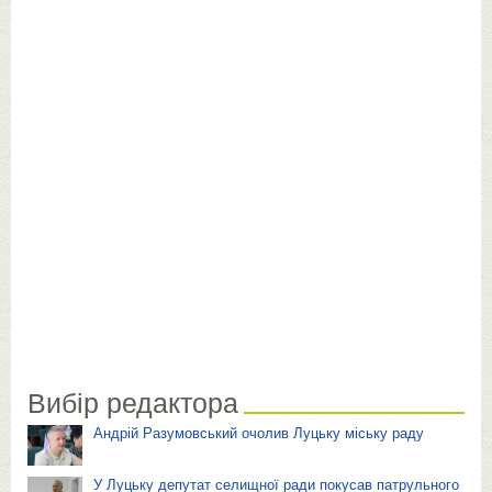
Вибір редактора
Андрій Разумовський очолив Луцьку міську раду
У Луцьку депутат селищної ради покусав патрульного