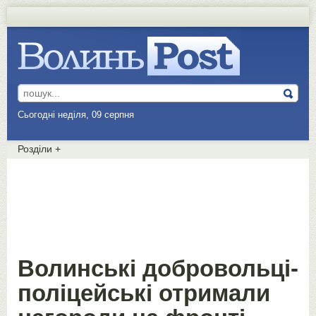
Сьогодні неділя, 09 серпня
Розділи
+
Волинські добровольці-
поліцейські отримали