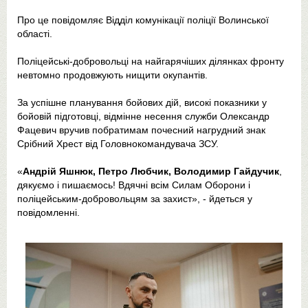
Про це повідомляє Відділ комунікації поліції Волинської
області.
Поліцейські-добровольці на найгарячіших ділянках фронту
невтомно продовжують нищити окупантів.
За успішне планування бойових дій, високі показники у
бойовій підготовці, відмінне несення служби Олександр
Фацевич вручив побратимам почесний нагрудний знак
Срібний Хрест від Головнокомандувача ЗСУ.
«
Андрій Яшнюк, Петро Любчик, Володимир Гайдучик
,
дякуємо і пишаємось! Вдячні всім Силам Оборони і
поліцейським-добровольцям за захист», - йдеться у
повідомленні.