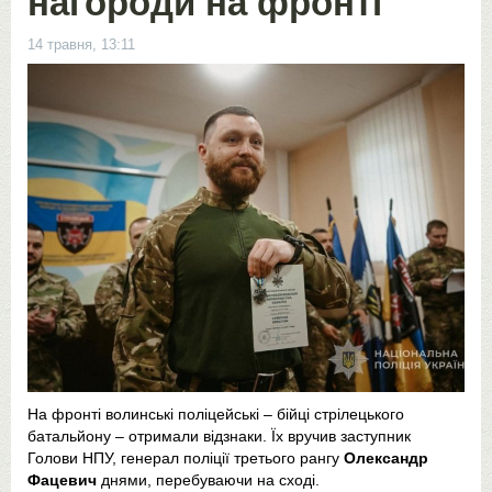
нагороди на фронті
14 травня, 13:11
На фронті волинські поліцейські – бійці стрілецького
батальйону – отримали відзнаки. Їх вручив заступник
Голови НПУ, генерал поліції третього рангу
Олександр
Фацевич
днями, перебуваючи на сході.