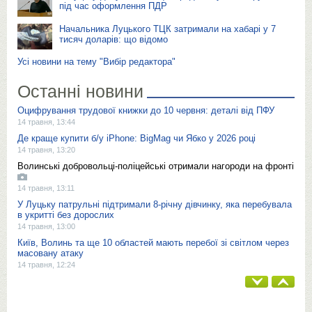
під час оформлення ПДР
Начальника Луцького ТЦК затримали на хабарі у 7
тисяч доларів: що відомо
Усі новини на тему "Вибір редактора"
Останні новини
Оцифрування трудової книжки до 10 червня: деталі від ПФУ
14 травня, 13:44
Де краще купити б/у iPhone: BigMag чи Ябко у 2026 році
14 травня, 13:20
Волинські добровольці-поліцейські отримали нагороди на фронті
14 травня, 13:11
У Луцьку патрульні підтримали 8-річну дівчинку, яка перебувала
в укритті без дорослих
14 травня, 13:00
Київ, Волинь та ще 10 областей мають перебої зі світлом через
масовану атаку
14 травня, 12:24