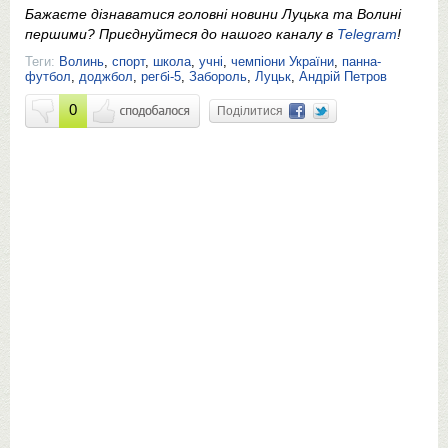
Бажаєте дізнаватися головні новини Луцька та Волині
першими? Приєднуйтеся до нашого каналу в
Telegram
!
Теги:
Волинь
,
спорт
,
школа
,
учні
,
чемпіони України
,
панна-
футбол
,
доджбол
,
регбі-5
,
Забороль
,
Луцьк
,
Андрій Петров
0
Поділитися