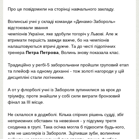
Про це повідомили на сторінці навчального закладу.
Волинські учні у складі команди «Динамо-Забороль»
відстоювали звання
чемпіонів України, яке здобули тогоріч у Львові. Але ж
втримати першість завжди важче, бо на чемпіонів
налаштовуються втричі дужче. Та до честі підопічних
тренера
Петра Петрова
, Волинь знову показала клас.
Традиційно у регбі-5 заборольчани пройшли груповий етап
та плейоф на одному диханні - тож золоті нагороди у цій
дисципліні стали логічними.
А от у флорболі учні із Забороля зупинилися за крок до
тріумфу, проте знайшли у собі сили виграти бронзовий
фінал за ІІІ місце.
Не склалося в доджболі. Кілька спірних рішень судді, збіг
неприємних обставин та невезіння - у підсумку третя
сходинка в групі. Така осічка могла б підкосити будь-кого,
але не школярів із Забороля. Зціпивши зуби, волиняни