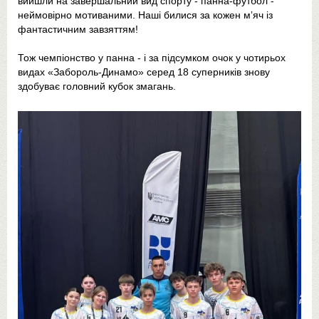
вийшли на завершальний вид спорту - панна-футбол -
неймовірно мотиваними. Наші билися за кожен мʼяч із
фантастичним завзяттям!
Тож чемпіонство у панна - і за підсумком очок у чотирьох
видах «Забороль-Динамо» серед 18 суперників знову
здобуває головний кубок змагань.