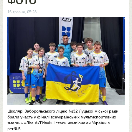
ФОТО
16 травня, 05:28
Школярі Заборольського ліцею №32 Луцької міської ради
брали участь у фіналі всеукраїнських мультиспортивних
змагань «Ліга АкТИвні» і стали чемпіонами України з
регбі-5.