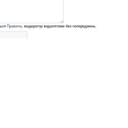
ться
Правила
, модератор видалятиме без попереджень.
ама
Контакти