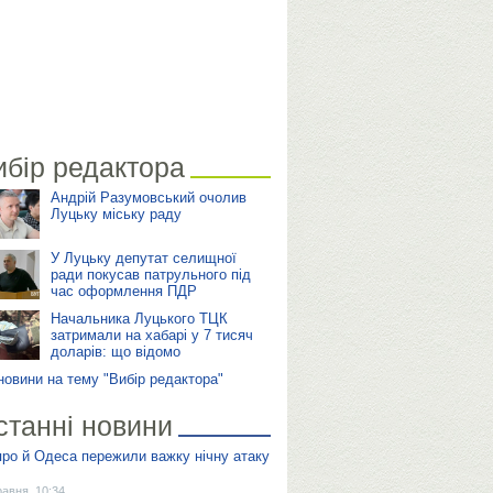
ибір редактора
Андрій Разумовський очолив
Луцьку міську раду
У Луцьку депутат селищної
ради покусав патрульного під
час оформлення ПДР
Начальника Луцького ТЦК
затримали на хабарі у 7 тисяч
доларів: що відомо
 новини на тему "Вибір редактора"
станні новини
про й Одеса пережили важку нічну атаку
равня, 10:34