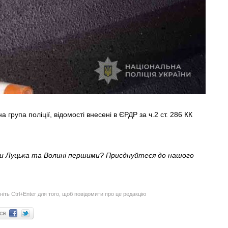
група поліції, відомості внесені в ЄРДР за ч.2 ст. 286 КК
ни Луцька та Волині першими? Приєднуйтеся до нашого
ніть Ctrl+Enter для того, щоб повідомити про це редакцію
ися