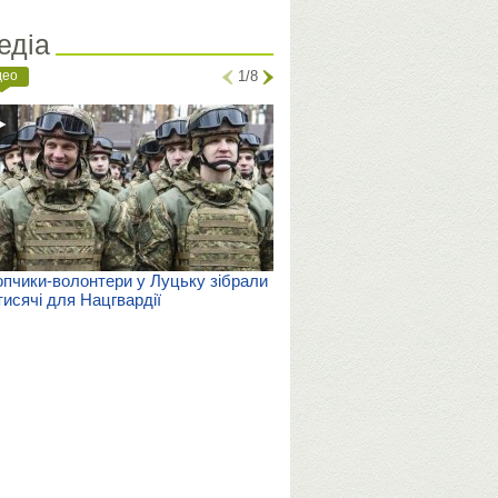
едіа
део
1/8
пчики-волонтери у Луцьку зібрали
тисячі для Нацгвардії