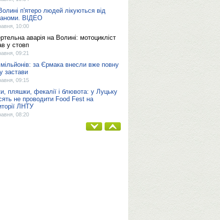
Волині п'ятеро людей лікуються від
аноми. ВІДЕО
равня, 10:00
ртельна аварія на Волині: мотоцикліст
ав у стовп
равня, 09:21
 мільйонів: за Єрмака внесли вже повну
у застави
равня, 09:15
ки, пляшки, фекалії і блювота: у Луцьку
сять не проводити Food Fest на
иторії ЛНТУ
равня, 08:20