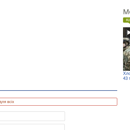
М
ві
Хло
43 
для всіх