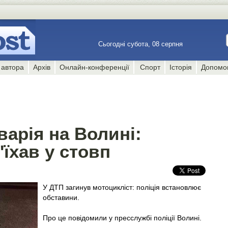
Сьогодні субота, 08 серпня
 автора
Архів
Онлайн-конференції
Спорт
Історія
Допомо
арія на Волині:
'їхав у стовп
У ДТП загинув мотоцикліст: поліція встановлює
обставини.
Про це повідомили у пресслужбі поліції Волині.