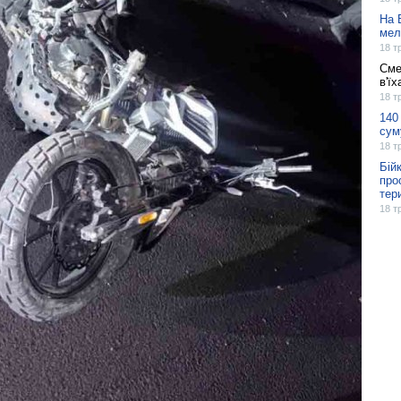
На 
мел
18 т
Сме
в'їх
18 т
140
сум
18 т
Бій
про
тер
18 т