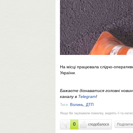
На місці працювала слідчо-оперативна 
України.
Бажаєте дізнаватися головні нови
каналу в
Telegram
!
Теги:
Волинь
,
ДТП
Якщо Ви зауважили помилку, виділіть її та натис
0
Поділит