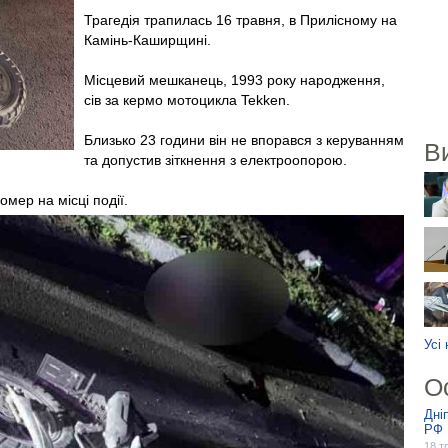
Трагедія трапилась 16 травня, в Прилісному на
Камінь-Каширщині.
Місцевий мешканець, 1993 року народження,
сів за кермо мотоцикла Tekken.
Близько 23 години він не впорався з керуванням
В
та допустив зіткнення з електроопорою.
мер на місці події.
Усі
О
Дні
РФ
18 т