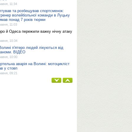
равня, 11:34
лтував та розбещував спортсменок:
тренер волейбольної команди в Луцьку
имав понад 7 років тюрми
равня, 11:03
про й Одеса пережили важку нічну атаку
равня, 10:34
Волині п'ятеро людей лікуються від
аноми. ВІДЕО
равня, 10:00
ртельна аварія на Волині: мотоцикліст
ав у стовп
равня, 09:21