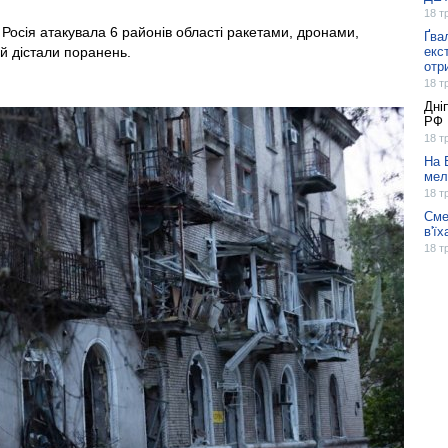
18 т
 Росія атакувала 6 районів області ракетами, дронами,
Ґва
й дістали поранень.
екс
отр
18 т
Дні
РФ
18 т
На 
мел
18 т
Сме
в'їх
18 т