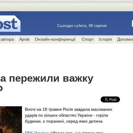
Сьогодні субота, 08 серпня
 автора
Архів
Онлайн-конференції
Спорт
Історія
Допомо
са пережили важку
Ф
Вночі на 18 травня Росія завдала масованих
ударів по кількох областях України - горіли
будинки, є поранені, серед яких дитина.