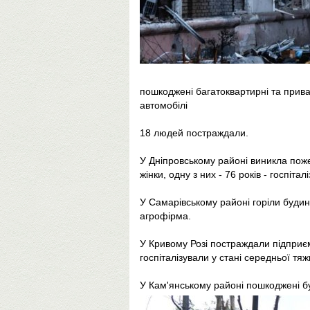
пошкоджені багатоквартирні та приват
автомобілі
18 людей постраждали.
У Дніпровському районі виникла поже
жінки, одну з них - 76 років - госпітал
У Самарівському районі горіли будин
агрофірма.
У Кривому Розі постраждали підприємст
госпіталізували у стані середньої тяжк
У Кам'янському районі пошкоджені бу