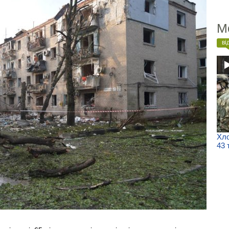
М
ві
Хло
43 