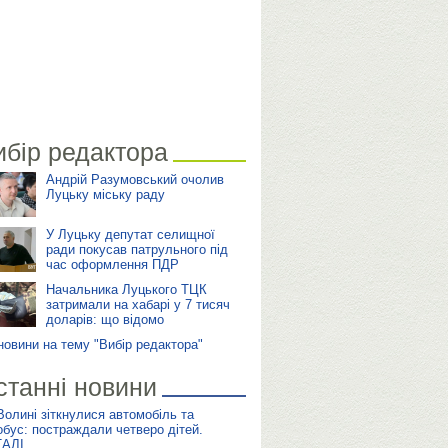
ибір редактора
Андрій Разумовський очолив
Луцьку міську раду
У Луцьку депутат селищної
ради покусав патрульного під
час оформлення ПДР
Начальника Луцького ТЦК
затримали на хабарі у 7 тисяч
доларів: що відомо
 новини на тему "Вибір редактора"
станні новини
Волині зіткнулися автомобіль та
обус: постраждали четверо дітей.
АЛІ