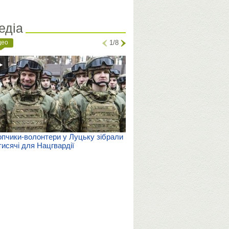
едіа
део
1/8
пчики-волонтери у Луцьку зібрали
тисячі для Нацгвардії