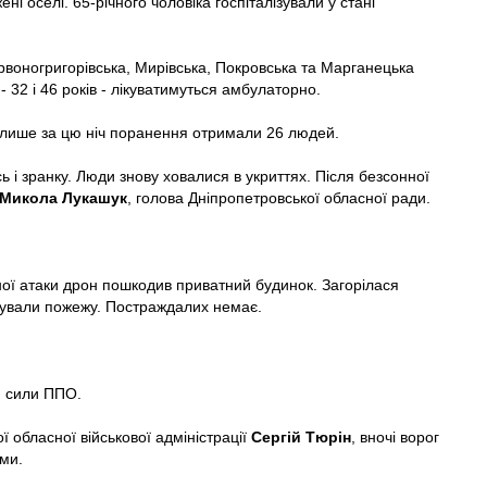
і оселі. 65-річного чоловіка госпіталізували у стані
воногригорівська, Мирівська, Покровська та Марганецька
 32 і 46 років - лікуватимуться амбулаторно.
і лише за цю ніч поранення отримали 26 людей.
ь і зранку. Люди знову ховалися в укриттях. Після безсонної
Микола Лукашук
, голова Дніпропетровської обласної ради.
ної атаки дрон пошкодив приватний будинок. Загорілася
ідували пожежу. Постраждалих немає.
и сили ППО.
 обласної військової адміністрації
Сергій Тюрін
, вночі ворог
ми.