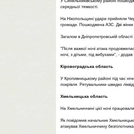
У Синельниківському районі пошкоджен
середньої тяжкості.
На Нікопольщині удари прийняли Чер
громади. Пошкоджена АЗС. Дві жінки -
Загалом в Дніпропетровській област
"Після важкої ночі атака продовжилас
ночі, з дітьми, під вибухами", - додав
Кіровоградська область
У Кропивницькому районі під час ніч
покрівля. Рятувальники швидко лікв
Хмельницька область
На Хмельниччині цієї ночі працювал
Як повідомив начальник Хмельницької
атакував Хмельниччину безпілотника