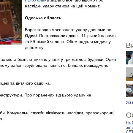
РБК-Україна
зібрало все, що відомо про
наслідки удару станом на цей момент.
Одеська область
Ворог завдав масованого удару дронами по
Одесі
. Постраждалих двоє - 11-річний хлопчик
та 59-річний чоловік. Обом надали медичну
В
допомогу.
х міста безпілотники влучили у три житлові будинки. Один
кому районі зруйновано повністю. В інших пошкоджено
ліцею та дитячого садочка.
раструктури. Про поранених від цього удару не
Усі
би. Комунальні служби ліквідують наслідки, правоохоронці
О
в.
На 
авт
ДЕТ