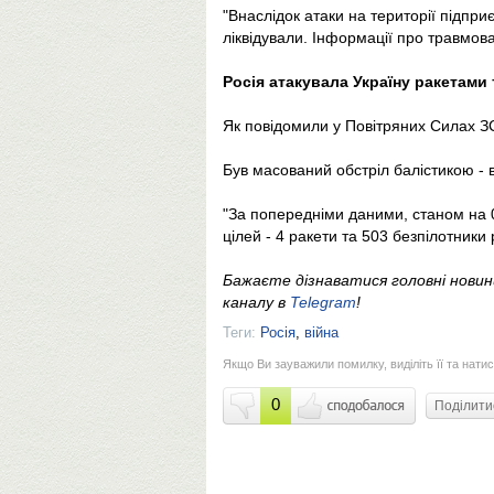
"Внаслідок атаки на території підпр
ліквідували. Інформації про травмова
Росія атакувала Україну ракетами
Як повідомили у Повітряних Силах ЗС
Був масований обстріл балістикою - в
"За попередніми даними, станом на 
цілей - 4 ракети та 503 безпілотники 
Бажаєте дізнаватися головні нови
каналу в
Telegram
!
Теги:
Росія
,
війна
Якщо Ви зауважили помилку, виділіть її та натис
0
Поділит