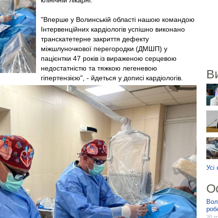
клінічній лікарні.
"Вперше у Волинській області нашою командою
Інтервенційних кардіологів успішно виконано
транскатетерне закриття дефекту
міжшлуночкової перегородки (ДМШП) у
пацієнтки 47 років із вираженою серцевою
недостатністю та тяжкою легеневою
В
гіпертензією", - йдеться у дописі кардіологів.
Усі
О
Вол
роб
20 т