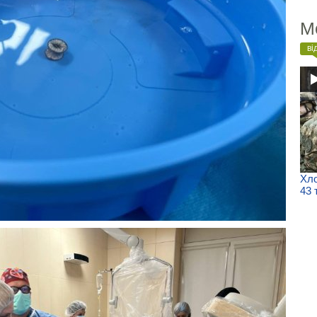
М
ві
Хло
43 