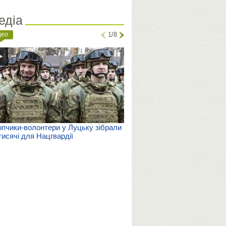
едіа
део
1/8
пчики-волонтери у Луцьку зібрали
тисячі для Нацгвардії