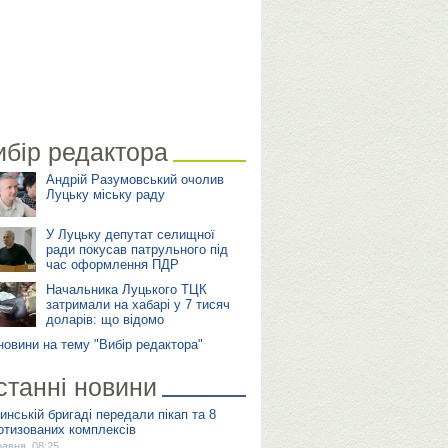
ибір редактора
Андрій Разумовський очолив
Луцьку міську раду
У Луцьку депутат селищної
ради покусав патрульного під
час оформлення ПДР
Начальника Луцького ТЦК
затримали на хабарі у 7 тисяч
доларів: що відомо
 новини на тему "Вибір редактора"
станні новини
инській бригаді передали пікап та 8
отизованих комплексів
равня, 08:25