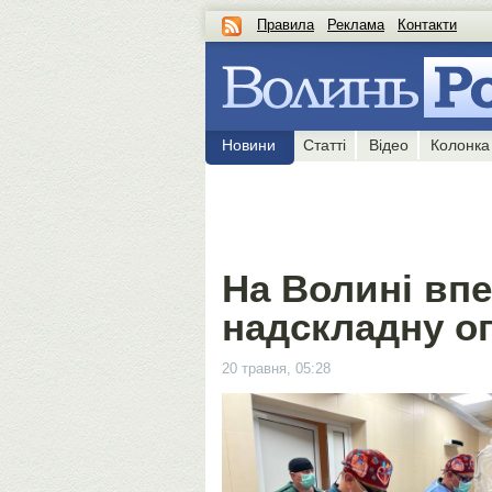
Правила
Реклама
Контакти
Новини
Статті
Відео
Колонка
На Волині вп
надскладну о
20 травня, 05:28