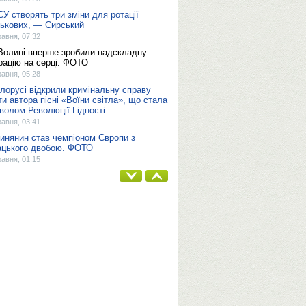
СУ створять три зміни для ротації
ськових, — Сирський
равня, 07:32
Волині вперше зробили надскладну
рацію на серці. ФОТО
равня, 05:28
ілорусі відкрили кримінальну справу
ти автора пісні «Воїни світла», що стала
волом Революції Гідності
равня, 03:41
инянин став чемпіоном Європи з
ацького двобою. ФОТО
равня, 01:15