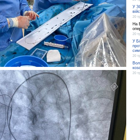
У З
вій
20 т
На 
опе
20 т
У Б
про
сим
20 т
Вол
коз
20 т