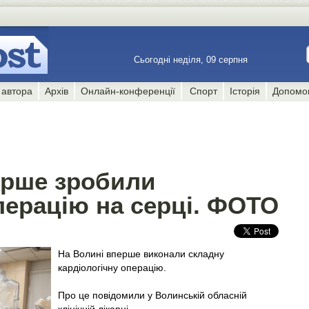
Сьогодні неділя, 09 серпня
 автора
Архів
Онлайн-конференції
Спорт
Історія
Допомо
ерше зробили
перацію на серці. ФОТО
На Волині вперше виконали складну
кардіологічну операцію.
Про це повідомили у Волинській обласній