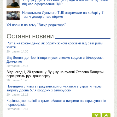
У Луцьку депутат селищної ради покусав патрульного
під час оформлення ПДР
Начальника Луцького ТЦК затримали на хабарі у 7
тисяч доларів: що відомо
Усі новини на тему "Вибір редактора"
Останні новини
Puma на кожен день: як обрати жіночі кросівки під свій ритм
життя
20 травня, 14:30
Від Волині до Чернігівщини укріплюємо кордон з Білоруссю, -
Демченко
20 травня, 14:17
Відсьогодні, 20 травня, у Луцьку на вулиці Степана Бандери
перекриють рух транспорту
20 травня, 13:40
Президент Литви з працівниками спускався в укриття через
загрозу дрона біля кордону з Білоруссю
20 травня, 13:18
Керівництво поліції в трьох областях викрили на «кришуванні»
порноофісів
20 травня, 12:47